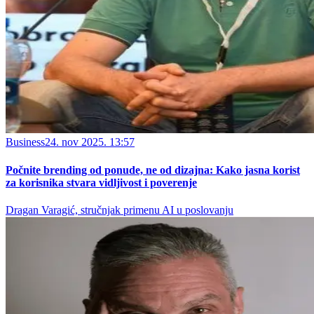
Business
24. nov 2025. 13:57
Počnite brending od ponude, ne od dizajna: Kako jasna korist
za korisnika stvara vidljivost i poverenje
Dragan Varagić, stručnjak primenu AI u poslovanju