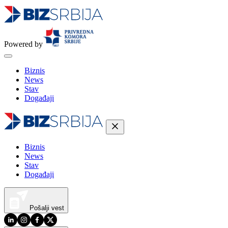
Powered by
Biznis
News
Stav
Događaji
Biznis
News
Stav
Događaji
Pošalji vest