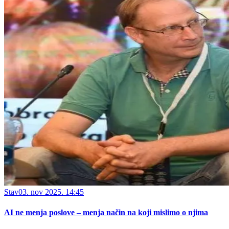
Stav
03. nov 2025. 14:45
AI ne menja poslove – menja način na koji mislimo o njima