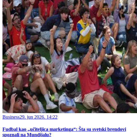
Business
29. jun 2026. 14:22
Fudbal kao „učiteljica marketinga“: Šta su svetski brendovi
spoznali na Mundijalu?