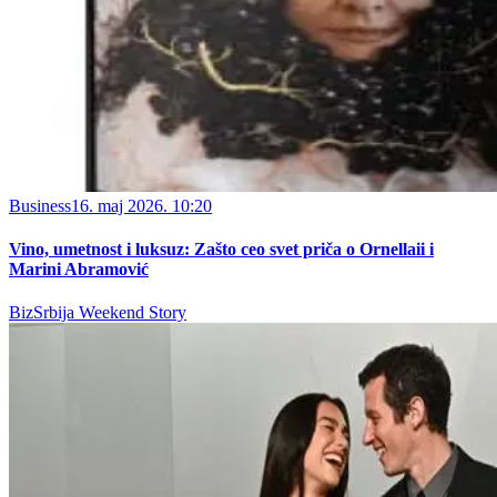
Business
16. maj 2026. 10:20
Vino, umetnost i luksuz: Zašto ceo svet priča o Ornellaii i
Marini Abramović
BizSrbija Weekend Story