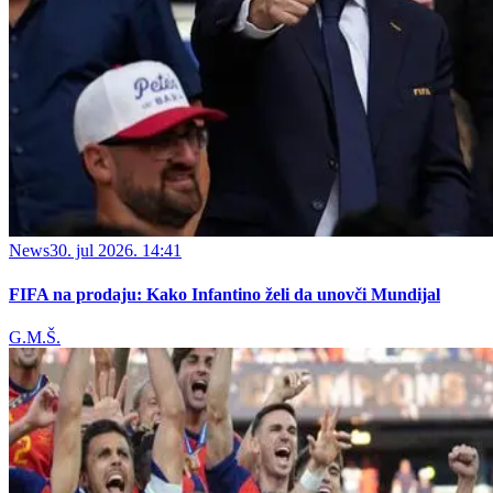
News
30. jul 2026. 14:41
FIFA na prodaju: Kako Infantino želi da unovči Mundijal
G.M.Š.