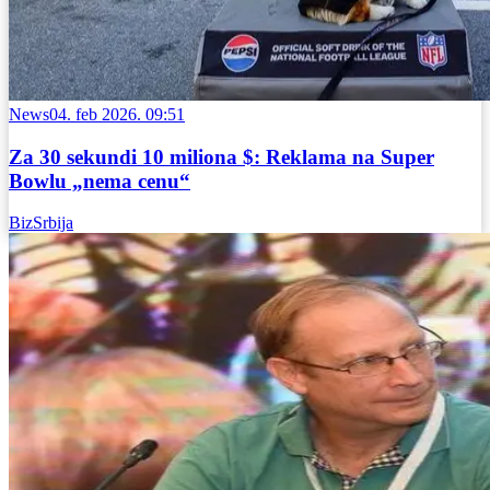
News
04. feb 2026. 09:51
Za 30 sekundi 10 miliona $: Reklama na Super
Bowlu „nema cenu“
BizSrbija