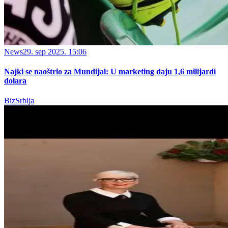
News
29. sep 2025. 15:06
Najki se naoštrio za Mundijal: U marketing daju 1,6 milijardi
dolara
BizSrbija