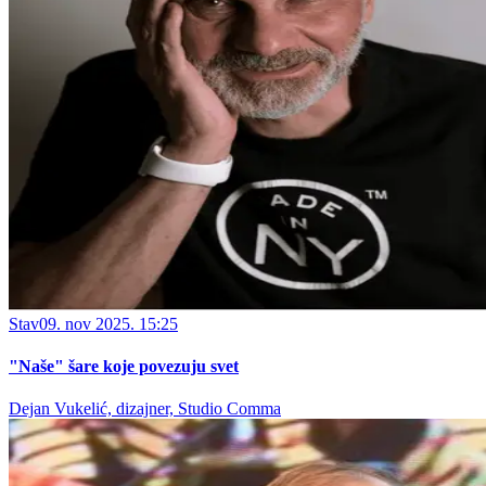
Stav
09. nov 2025. 15:25
"Naše" šare koje povezuju svet
Dejan Vukelić, dizajner, Studio Comma