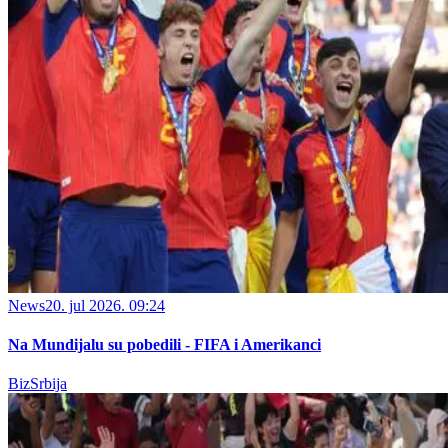
News
20. jul 2026. 09:24
Na Mundijalu su pobedili - FIFA i Amerikanci
BizSrbija