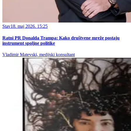
Stav
18. maj 2026. 15:25
Ratni PR Donalda Trampa: Kako društvene mreže postaju
instrument spoljne politike
Vladimir Matevski, medijski konsultant