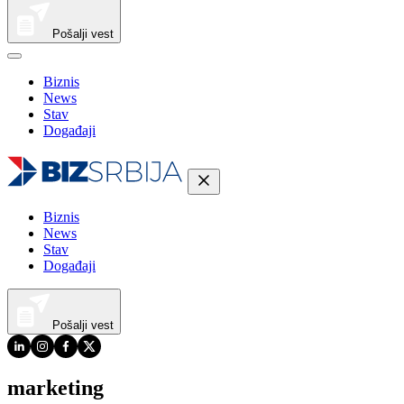
Pošalji vest
Biznis
News
Stav
Događaji
Biznis
News
Stav
Događaji
Pošalji vest
marketing