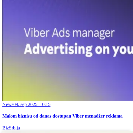
News
09. sep 2025. 10:15
Malom biznisu od danas dostupan Viber menadžer reklama
BizSrbija