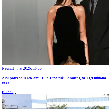
News
11. maj 2026. 10:30
Zloupotreba u reklami: Dua Lipa tuži Samsung za 13,9 miliona
evra
BizSrbija