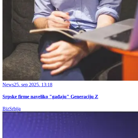
News
25. sep 2025. 13:18
Srpske firme naveliko "gađaju" Generaciju Z
BizSrbija