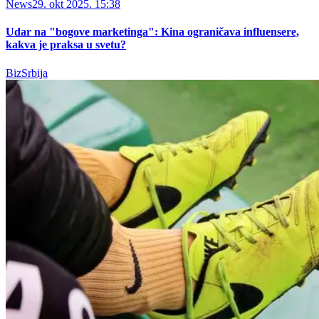
News
29. okt 2025. 15:38
Udar na "bogove marketinga": Kina ograničava influensere,
kakva je praksa u svetu?
BizSrbija