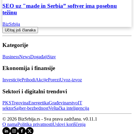
SEO uz "made in Serbia” softver ima posebnu
težinu
BizSrbija
Učitaj još članaka
Kategorije
Business
News
Događaji
Stav
Ekonomija i finansije
Investicije
Prihodi
Akcije
Porezi
Uvoz-izvoz
Sektori i digitalni trendovi
PKS
Trgovina
Energetika
Građevinarstvo
IT
sektor
Sajber‑bezbednost
Veštačka inteligencija
© 2026 BizSrbija.rs - Sva prava zadržana.
v
0.11.1
O nama
Politika privatnosti
Uslovi korišćenja