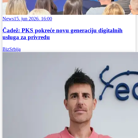
News
15. jun 2026. 16:00
Čadež: PKS pokreće novu generaciju digitalnih
usluga za privredu
BizSrbija