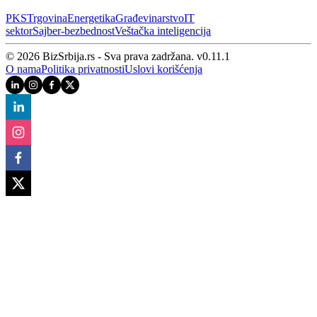
PKS
Trgovina
Energetika
Građevinarstvo
IT
sektor
Sajber‑bezbednost
Veštačka inteligencija
© 2026 BizSrbija.rs - Sva prava zadržana.
v
0.11.1
O nama
Politika privatnosti
Uslovi korišćenja