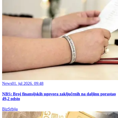
News
01. jul 2026. 09:48
NBS: Broj finansijskih ugovora zaključenih na daljinu porastao
49,2 odsto
BizSrbija