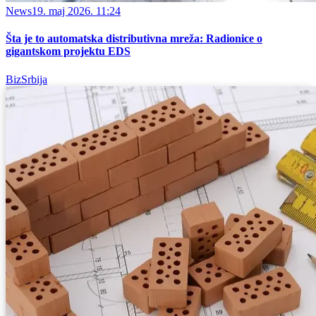
News
19. maj 2026. 11:24
Šta je to automatska distributivna mreža: Radionice o
gigantskom projektu EDS
BizSrbija