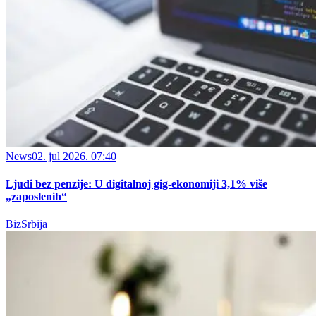
News
02. jul 2026. 07:40
Ljudi bez penzije: U digitalnoj gig-ekonomiji 3,1% više
„zaposlenih“
BizSrbija