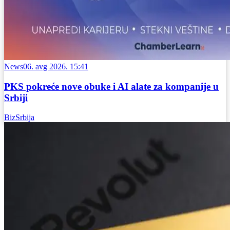
News
06. avg 2026. 15:41
PKS pokreće nove obuke i AI alate za kompanije u
Srbiji
BizSrbija