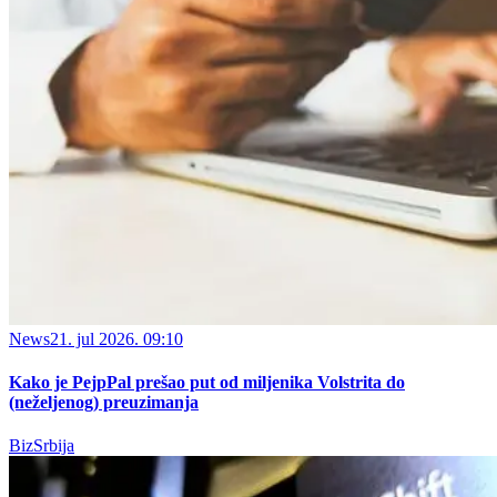
News
21. jul 2026. 09:10
Kako je PejpPal prešao put od miljenika Volstrita do
(neželjenog) preuzimanja
BizSrbija