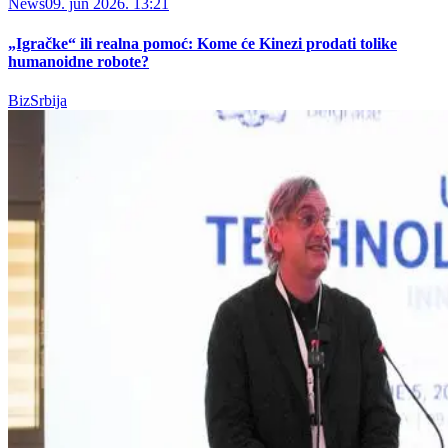
News
09. jun 2026. 13:21
„Igračke“ ili realna pomoć: Kome će Kinezi prodati tolike
humanoidne robote?
BizSrbija