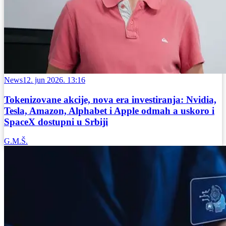
News
12. jun 2026. 13:16
Tokenizovane akcije, nova era investiranja: Nvidia,
Tesla, Amazon, Alphabet i Apple odmah a uskoro i
SpaceX dostupni u Srbiji
G.M.Š.