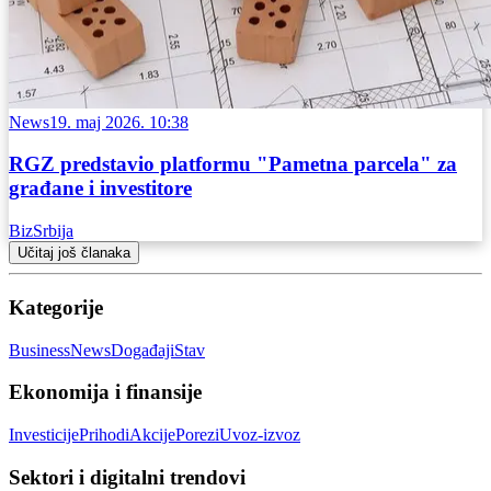
News
19. maj 2026. 10:38
RGZ predstavio platformu "Pametna parcela" za
građane i investitore
BizSrbija
Učitaj još članaka
Kategorije
Business
News
Događaji
Stav
Ekonomija i finansije
Investicije
Prihodi
Akcije
Porezi
Uvoz-izvoz
Sektori i digitalni trendovi