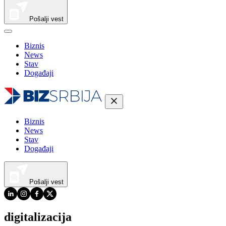
Pošalji vest
Biznis
News
Stav
Događaji
Biznis
News
Stav
Događaji
Pošalji vest
digitalizacija