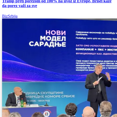
Tramp preti porezom od 100% na uvoz iz Evrope, Brisel kaže
da porez važi za sve
BizSrbija