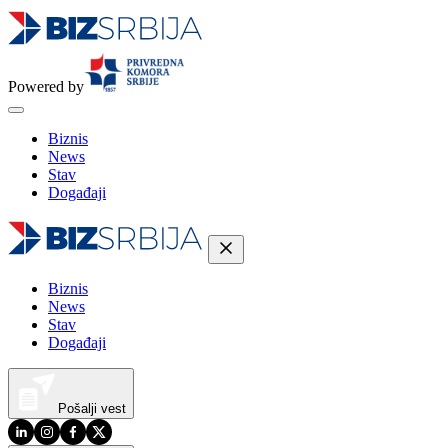
Powered by
Biznis
News
Stav
Događaji
Biznis
News
Stav
Događaji
Pošalji vest