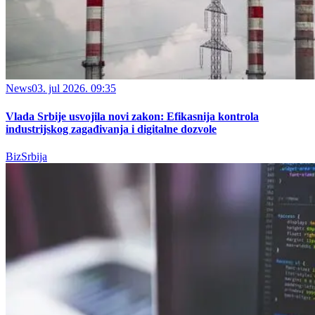
News
03. jul 2026. 09:35
Vlada Srbije usvojila novi zakon: Efikasnija kontrola
industrijskog zagađivanja i digitalne dozvole
BizSrbija