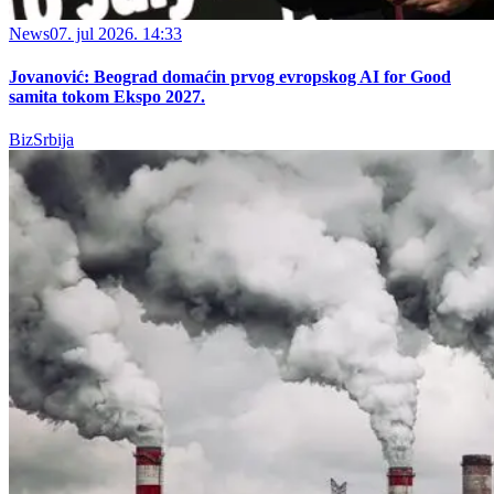
News
07. jul 2026. 14:33
Jovanović: Beograd domaćin prvog evropskog AI for Good
samita tokom Ekspo 2027.
BizSrbija