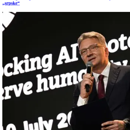
„srpske“