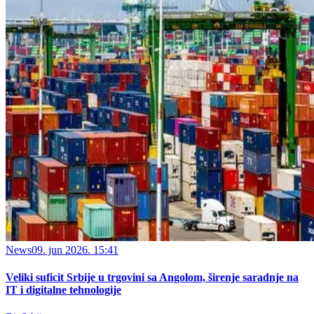
News
09. jun 2026. 15:41
Veliki suficit Srbije u trgovini sa Angolom, širenje saradnje na
IT i digitalne tehnologije