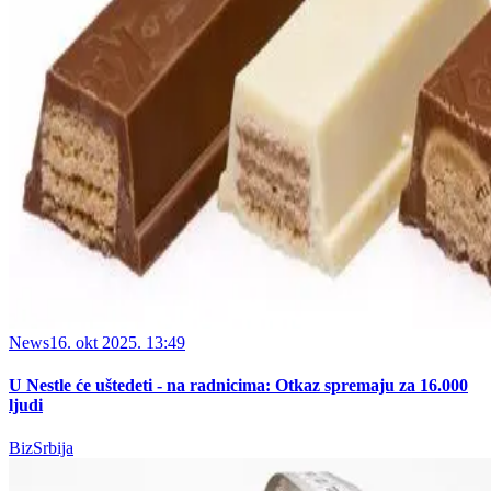
News
16. okt 2025. 13:49
U Nestle će uštedeti - na radnicima: Otkaz spremaju za 16.000
ljudi
BizSrbija