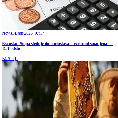
News
14. jan 2026. 07:17
Evrostat: Stopa štednje domaćinstava u evrozoni smanjena na
15,1 odsto
BizSrbija