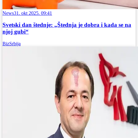
News
31. okt 2025. 09:41
Svetski dan štednje: „Štednja je dobra i kada se na
njoj gubi“
BizSrbija