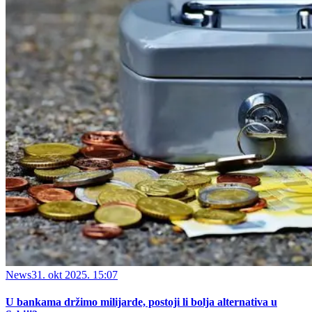
News
31. okt 2025. 15:07
U bankama držimo milijarde, postoji li bolja alternativa u