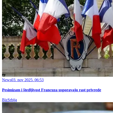
News
03. nov 2025. 06:53
Pesimizam i štedljivost Francuza usporavaju rast privrede
BizSrbija