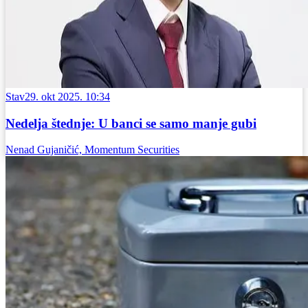
Stav
29. okt 2025. 10:34
Nedelja štednje: U banci se samo manje gubi
Nenad Gujaničić, Momentum Securities