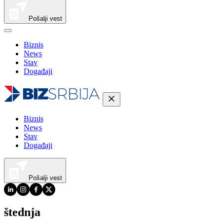
Pošalji vest
Biznis
News
Stav
Događaji
Biznis
News
Stav
Događaji
Pošalji vest
štednja