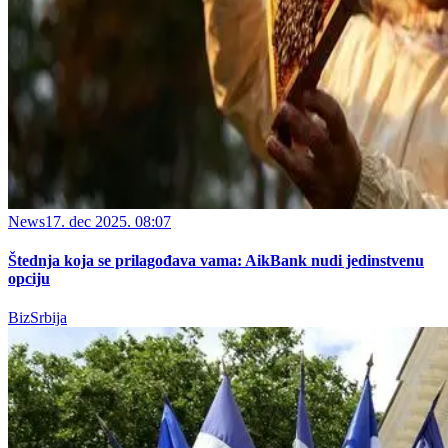
News
17. dec 2025. 08:07
Štednja koja se prilagođava vama: AikBank nudi jedinstvenu
opciju
BizSrbija