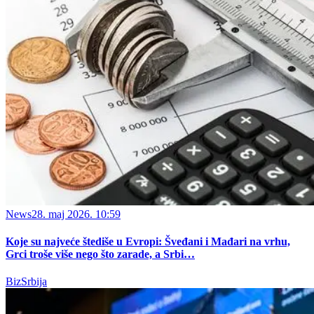
News
28. maj 2026. 10:59
Koje su najveće štediše u Evropi: Šveđani i Mađari na vrhu,
Grci troše više nego što zarade, a Srbi…
BizSrbija