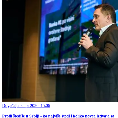
Događaji
29. apr 2026. 15:06
Profil štediše u Srbiji - ko najviše štedi i koliko novca izdvaja sa