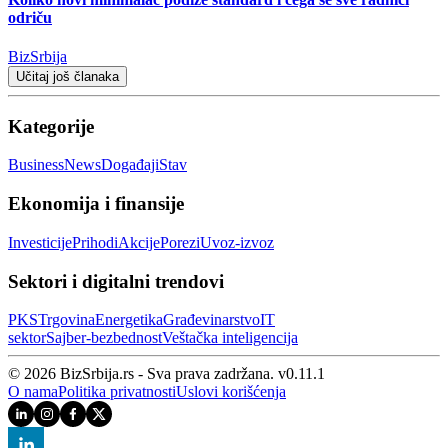
odriču
BizSrbija
Učitaj još članaka
Kategorije
Business
News
Događaji
Stav
Ekonomija i finansije
Investicije
Prihodi
Akcije
Porezi
Uvoz-izvoz
Sektori i digitalni trendovi
PKS
Trgovina
Energetika
Građevinarstvo
IT
sektor
Sajber‑bezbednost
Veštačka inteligencija
© 2026 BizSrbija.rs - Sva prava zadržana.
v
0.11.1
O nama
Politika privatnosti
Uslovi korišćenja