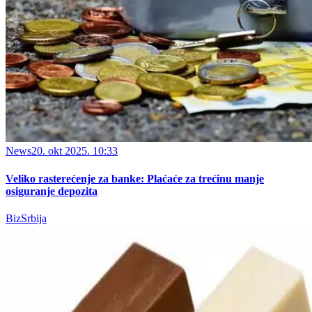
News
20. okt 2025. 10:33
Veliko rasterećenje za banke: Plaćaće za trećinu manje
osiguranje depozita
BizSrbija