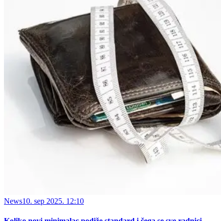
News
10. sep 2025. 12:10
Koliko novi minimalac podiže standard i čega se sve radnici