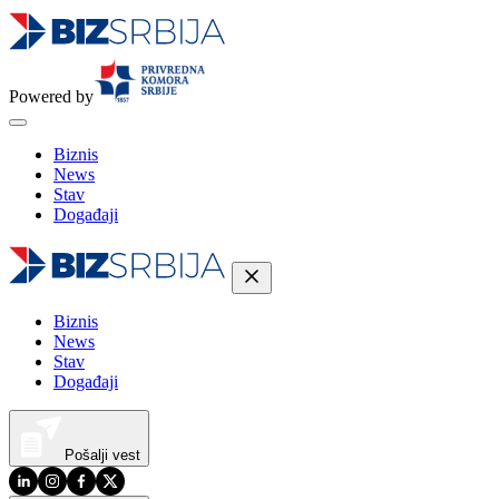
Powered by
Biznis
News
Stav
Događaji
Biznis
News
Stav
Događaji
Pošalji vest