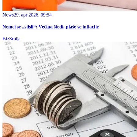
News
29. apr 2026. 09:54
Nemci se „stisli“: Većina štedi, plaše se inflacije
BizSrbija