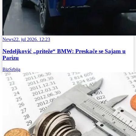
News
22. jul 2026. 12:23
Nedeljković „priteže“ BMW: Preskače se Sajam u
Parizu
BizSrbija