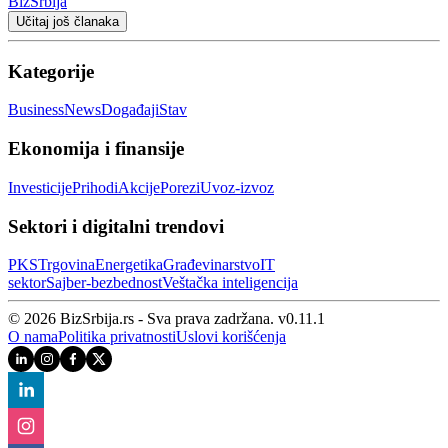
BizSrbija
Učitaj još članaka
Kategorije
Business
News
Događaji
Stav
Ekonomija i finansije
Investicije
Prihodi
Akcije
Porezi
Uvoz-izvoz
Sektori i digitalni trendovi
PKS
Trgovina
Energetika
Građevinarstvo
IT
sektor
Sajber‑bezbednost
Veštačka inteligencija
© 2026 BizSrbija.rs - Sva prava zadržana.
v
0.11.1
O nama
Politika privatnosti
Uslovi korišćenja