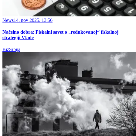
News
14. nov 2025. 13:56
Načelno dobra: Fiskalni savet o „redukovanoj“ fiskalnoj
strategiji Vlade
BizSrbija