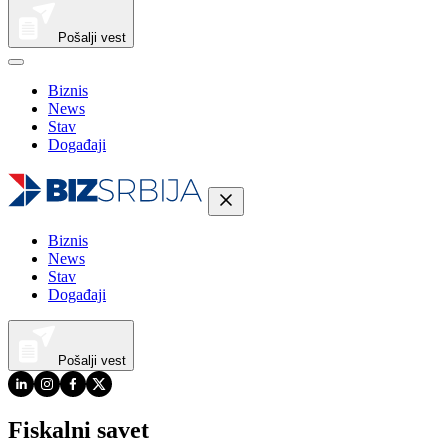
Pošalji vest
Biznis
News
Stav
Događaji
Biznis
News
Stav
Događaji
Pošalji vest
Fiskalni savet