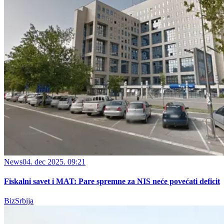
News
04. dec 2025. 09:21
Fiskalni savet i MAT: Pare spremne za NIS neće povećati deficit
BizSrbija