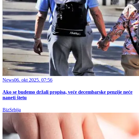
News
06. okt 2025. 07:56
Ako se budemo držali propisa, veće decembarske penzije neće
naneti štetu
BizSrbija