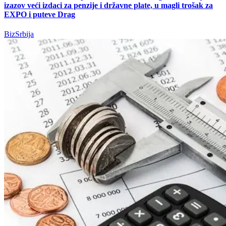
izazov veći izdaci za penzije i državne plate, u magli trošak za
EXPO i puteve Drag
BizSrbija