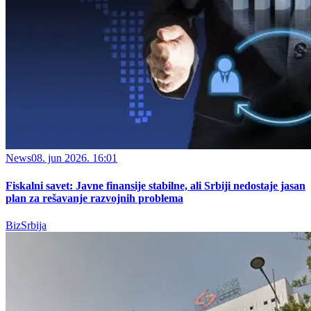
News
08. jun 2026. 16:01
Fiskalni savet: Javne finansije stabilne, ali Srbiji nedostaje jasan
plan za rešavanje razvojnih problema
BizSrbija