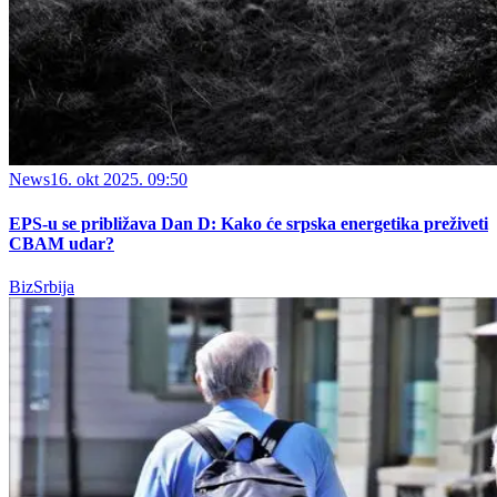
News
16. okt 2025. 09:50
EPS-u se približava Dan D: Kako će srpska energetika preživeti
CBAM udar?
BizSrbija