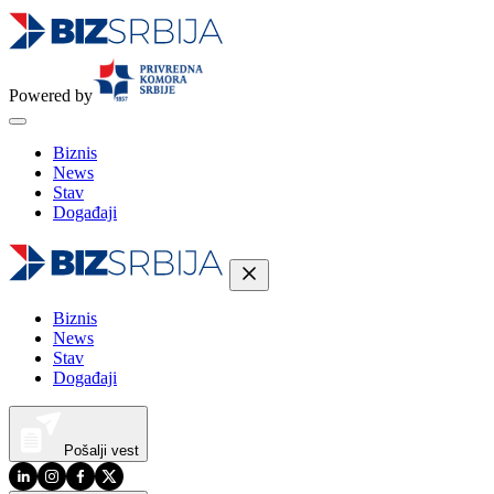
Powered by
Biznis
News
Stav
Događaji
Biznis
News
Stav
Događaji
Pošalji vest