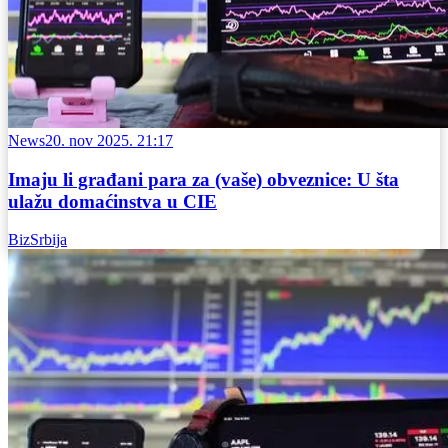
News
20. nov 2025. 21:17
Imaju li građani para za (vaše) obveznice: U šta
ulažu domaćinstva u CIE
BizSrbija