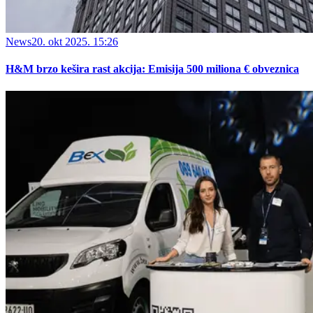
News
20. okt 2025. 15:26
H&M brzo kešira rast akcija: Emisija 500 miliona € obveznica