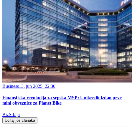
Business
13. jun 2025. 22:30
Finansijska revolucija za srpska MSP: Unikredit izdao prve
mini obveznice za Planet Bike
BizSrbija
Učitaj još članaka