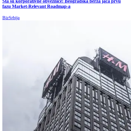
Šta su korporativne obveznice: Beogradska berza jača prvu
fazu Market-Relevant Roadmap-a
BizSrbija