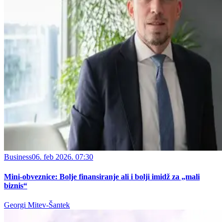
Business
06. feb 2026. 07:30
Mini-obveznice: Bolje finansiranje ali i bolji imidž za „mali
biznis“
Georgi Mitev-Šantek