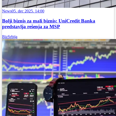
News
05. dec 2025. 14:00
Bolji biznis za mali biznis: UniCredit Banka
predstavlja rešenja za MSP
BizSrbija