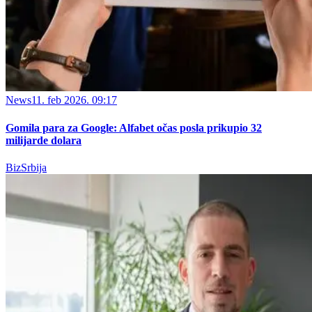
News
11. feb 2026. 09:17
Gomila para za Google: Alfabet očas posla prikupio 32
milijarde dolara
BizSrbija