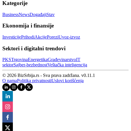
Kategorije
Business
News
Događaji
Stav
Ekonomija i finansije
Investicije
Prihodi
Akcije
Porezi
Uvoz-izvoz
Sektori i digitalni trendovi
PKS
Trgovina
Energetika
Građevinarstvo
IT
sektor
Sajber‑bezbednost
Veštačka inteligencija
© 2026 BizSrbija.rs - Sva prava zadržana.
v
0.11.1
O nama
Politika privatnosti
Uslovi korišćenja