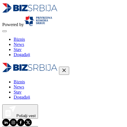
Powered by
Biznis
News
Stav
Događaji
Biznis
News
Stav
Događaji
Pošalji vest