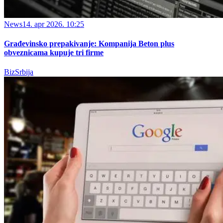
News
14. apr 2026. 10:25
Građevinsko prepakivanje: Kompanija Beton plus
obveznicama kupuje tri firme
BizSrbija