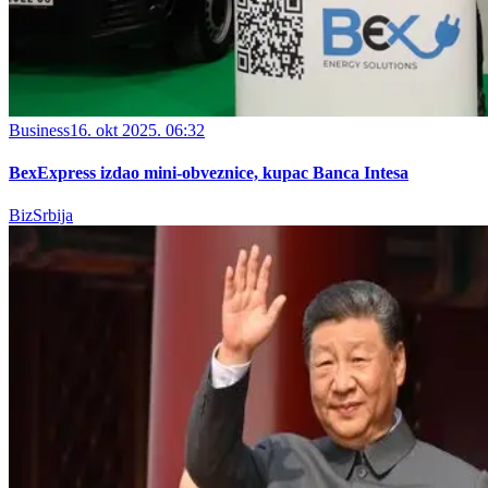
Business
16. okt 2025. 06:32
BexExpress izdao mini-obveznice, kupac Banca Intesa
BizSrbija