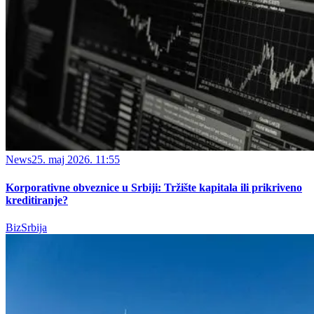
News
25. maj 2026. 11:55
Korporativne obveznice u Srbiji: Tržište kapitala ili prikriveno
kreditiranje?
BizSrbija