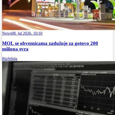
News
08. jul 2026. 10:10
MOL se obveznicama zadužuje za gotovo 200
miliona evra
BizSrbija