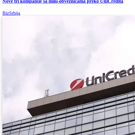
Nove tri kompanije sa mini-obveznicama preko UniCredita
BizSrbija