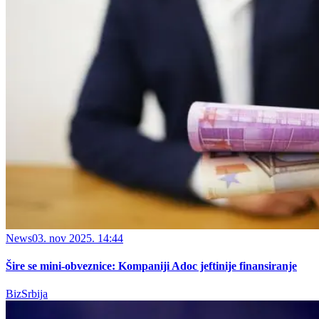
News
03. nov 2025. 14:44
Šire se mini-obveznice: Kompaniji Adoc jeftinije finansiranje
BizSrbija