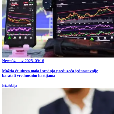
News
04. nov 2025. 09:16
Možda će ubrzo mala i srednja preduzeća jednostavnije
baratati vrednosnim hartijama
BizSrbija