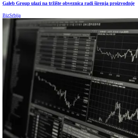
Galeb Group ulazi na tržište obveznica radi širenja proizvodnje
BizSrbija