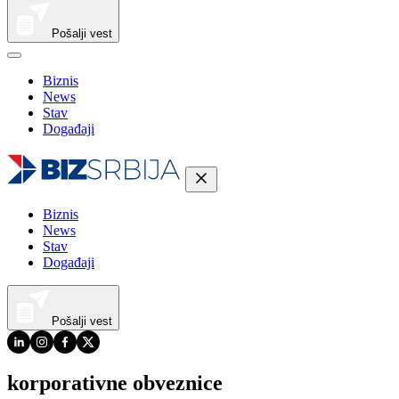
Pošalji vest
Biznis
News
Stav
Događaji
Biznis
News
Stav
Događaji
Pošalji vest
korporativne obveznice