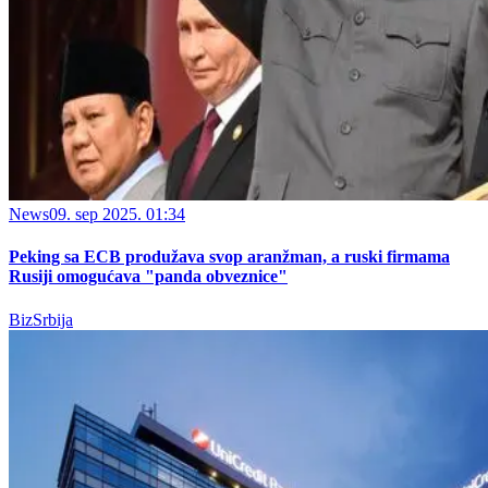
News
09. sep 2025. 01:34
Peking sa ECB produžava svop aranžman, a ruski firmama
Rusiji omogućava "panda obveznice"
BizSrbija