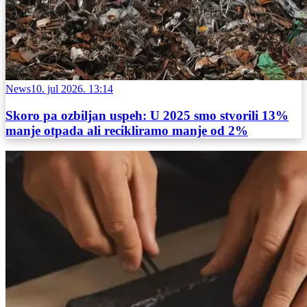
News
10. jul 2026. 13:14
Skoro pa ozbiljan uspeh: U 2025 smo stvorili 13%
manje otpada ali recikliramo manje od 2%