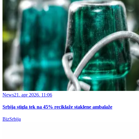
News
21. apr 2026. 11:06
Srbija stigla tek na 45% reciklaže staklene ambalaže
BizSrbija