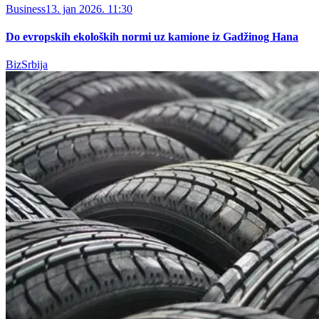
Business
13. jan 2026. 11:30
Do evropskih ekoloških normi uz kamione iz Gadžinog Hana
BizSrbija