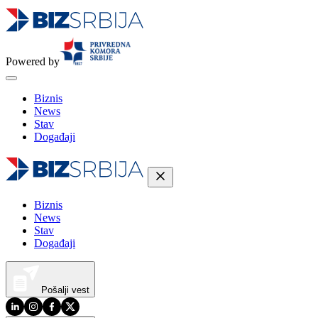
Powered by
Biznis
News
Stav
Događaji
Biznis
News
Stav
Događaji
Pošalji vest