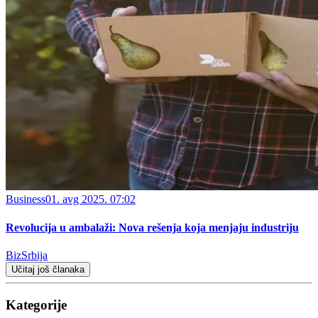
Business
01. avg 2025. 07:02
Revolucija u ambalaži: Nova rešenja koja menjaju industriju
BizSrbija
Učitaj još članaka
Kategorije