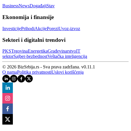
Business
News
Događaji
Stav
Ekonomija i finansije
Investicije
Prihodi
Akcije
Porezi
Uvoz-izvoz
Sektori i digitalni trendovi
PKS
Trgovina
Energetika
Građevinarstvo
IT
sektor
Sajber‑bezbednost
Veštačka inteligencija
© 2026 BizSrbija.rs - Sva prava zadržana.
v
0.11.1
O nama
Politika privatnosti
Uslovi korišćenja