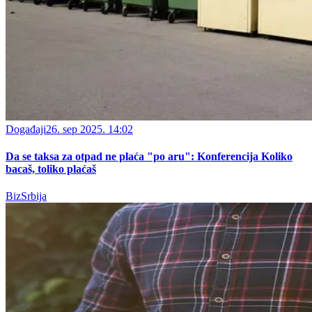
Događaji
26. sep 2025. 14:02
Da se taksa za otpad ne plaća "po aru": Konferencija Koliko
bacaš, toliko plaćaš
BizSrbija