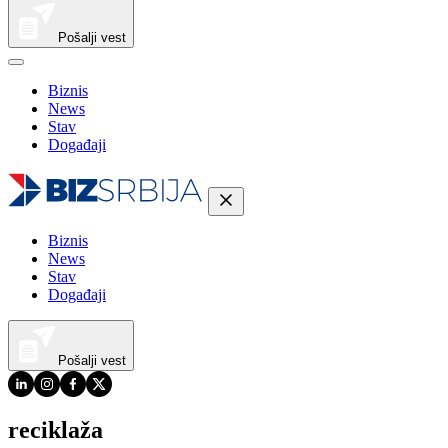
Pošalji vest
Biznis
News
Stav
Događaji
Biznis
News
Stav
Događaji
Pošalji vest
reciklaža