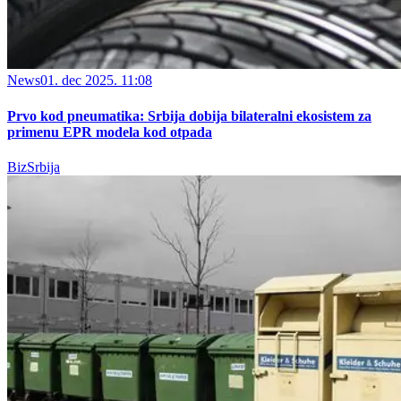
News
01. dec 2025. 11:08
Prvo kod pneumatika: Srbija dobija bilateralni ekosistem za
primenu EPR modela kod otpada
BizSrbija