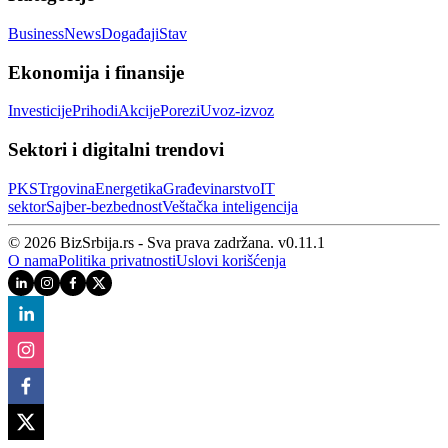
Business
News
Događaji
Stav
Ekonomija i finansije
Investicije
Prihodi
Akcije
Porezi
Uvoz-izvoz
Sektori i digitalni trendovi
PKS
Trgovina
Energetika
Građevinarstvo
IT
sektor
Sajber‑bezbednost
Veštačka inteligencija
© 2026 BizSrbija.rs - Sva prava zadržana.
v
0.11.1
O nama
Politika privatnosti
Uslovi korišćenja