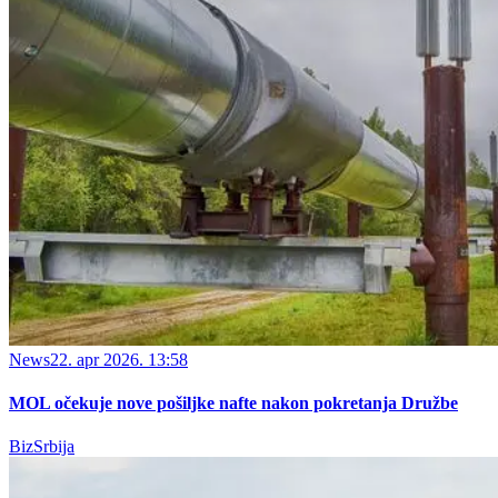
News
22. apr 2026. 13:58
MOL očekuje nove pošiljke nafte nakon pokretanja Družbe
BizSrbija