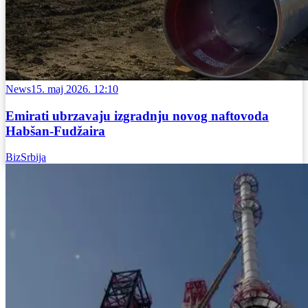
News
15. maj 2026. 12:10
Emirati ubrzavaju izgradnju novog naftovoda
Habšan-Fudžaira
BizSrbija