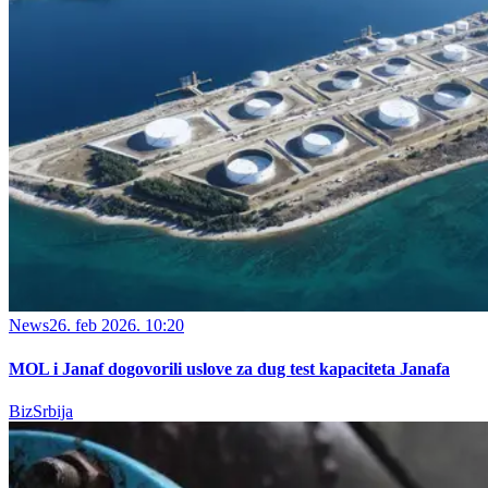
News
26. feb 2026. 10:20
MOL i Janaf dogovorili uslove za dug test kapaciteta Janafa
BizSrbija