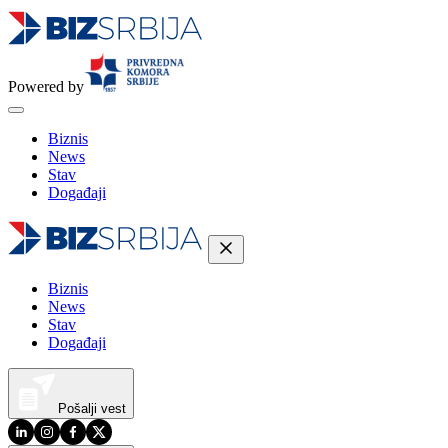
Powered by
Biznis
News
Stav
Događaji
Biznis
News
Stav
Događaji
Pošalji vest