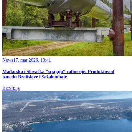
News
17. mar 2026. 13:41
Mađarska i Slovačka "spajaju“ rafinerije: Produktovod
između Bratislave i Sažalombate
BizSrbija