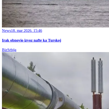
News
18. mar 2026. 15:46
Irak obnovio izvoz nafte ka Turskoj
BizSrbija