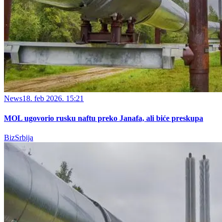
News
18. feb 2026. 15:21
MOL ugovorio rusku naftu preko Janafa, ali biće preskupa
BizSrbija