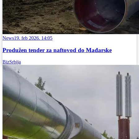
News
19. feb 2026. 14:05
Produžen tender za naftovod do Mađarske
BizSrbija