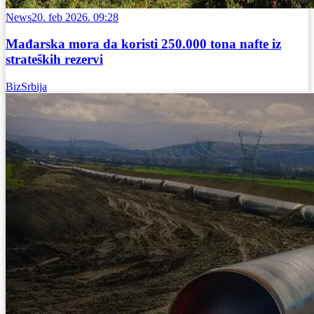
News
20. feb 2026. 09:28
Mađarska mora da koristi 250.000 tona nafte iz
strateških rezervi
BizSrbija