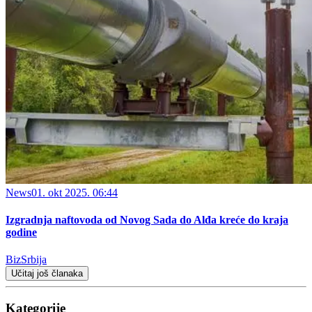
News
01. okt 2025. 06:44
Izgradnja naftovoda od Novog Sada do Alđa kreće do kraja
godine
BizSrbija
Učitaj još članaka
Kategorije