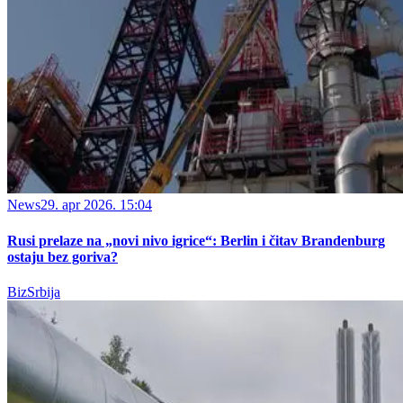
News
29. apr 2026. 15:04
Rusi prelaze na „novi nivo igrice“: Berlin i čitav Brandenburg
ostaju bez goriva?
BizSrbija