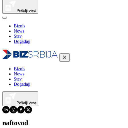
Pošalji vest
Biznis
News
Stav
Događaji
Biznis
News
Stav
Događaji
Pošalji vest
naftovod