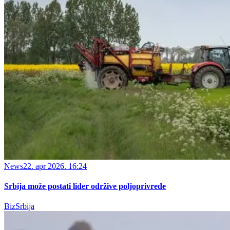
News
22. apr 2026. 16:24
Srbija može postati lider održive poljoprivrede
BizSrbija