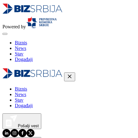
Powered by
Biznis
News
Stav
Događaji
Biznis
News
Stav
Događaji
Pošalji vest