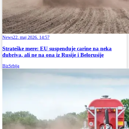
News
22. maj 2026. 14:57
Strateške mere: EU suspenduje carine na neka
đubriva, ali ne na ona iz Rusije i Belorusije
BizSrbija