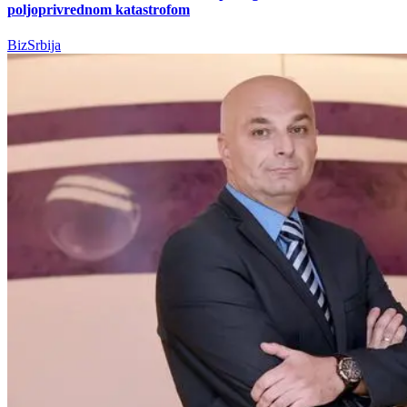
poljoprivrednom katastrofom
BizSrbija