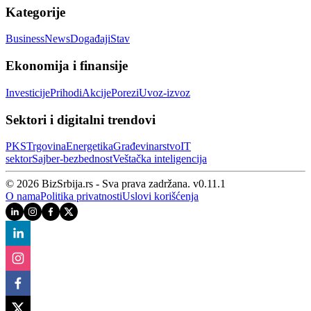
Kategorije
Business
News
Događaji
Stav
Ekonomija i finansije
Investicije
Prihodi
Akcije
Porezi
Uvoz-izvoz
Sektori i digitalni trendovi
PKS
Trgovina
Energetika
Građevinarstvo
IT
sektor
Sajber‑bezbednost
Veštačka inteligencija
© 2026 BizSrbija.rs - Sva prava zadržana.
v
0.11.1
O nama
Politika privatnosti
Uslovi korišćenja