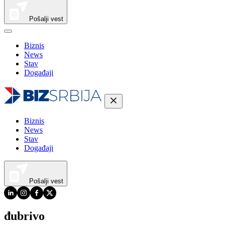
Pošalji vest
Biznis
News
Stav
Događaji
Biznis
News
Stav
Događaji
Pošalji vest
đubrivo