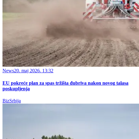
News
20. maj 2026. 13:32
EU pokreće plan za spas tržišta đubriva nakon novog talasa
poskupljenja
BizSrbija