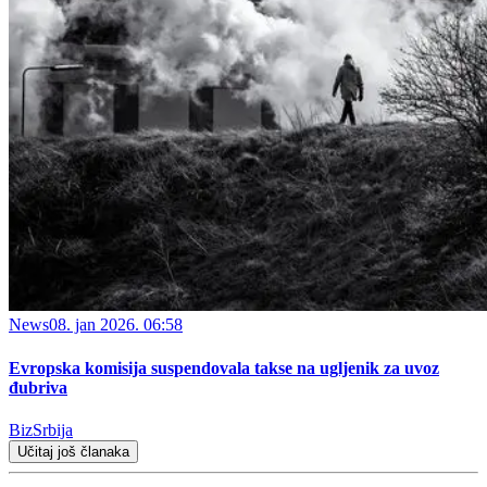
News
08. jan 2026. 06:58
Evropska komisija suspendovala takse na ugljenik za uvoz
đubriva
BizSrbija
Učitaj još članaka