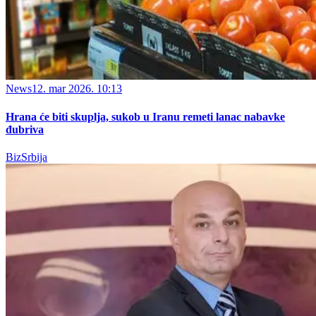
News
12. mar 2026. 10:13
Hrana će biti skuplja, sukob u Iranu remeti lanac nabavke
đubriva
BizSrbija