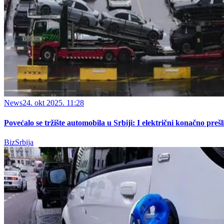
News
24. okt 2025. 11:28
Povećalo se tržište automobila u Srbiji: I električni konačno preš
BizSrbija