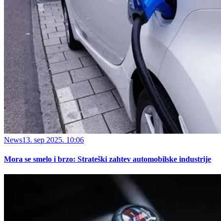
News
13. sep 2025. 10:06
Mora se smelo i brzo: Strateški zahtev automobilske industrije