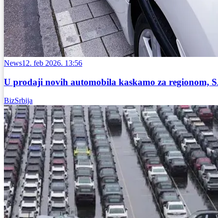
News
12. feb 2026. 13:56
U prodaji novih automobila kaskamo za regionom, SAU
BizSrbija