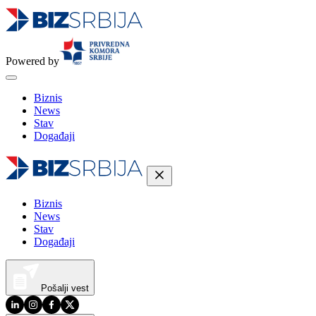
Powered by
Biznis
News
Stav
Događaji
Biznis
News
Stav
Događaji
Pošalji vest