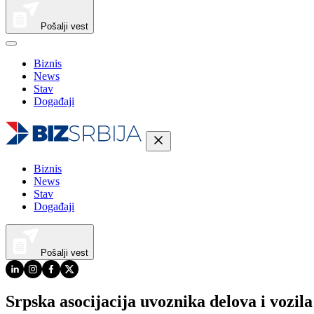
Pošalji vest
Biznis
News
Stav
Događaji
Biznis
News
Stav
Događaji
Pošalji vest
Srpska asocijacija uvoznika delova i vozila