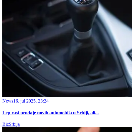
News
16. jul 2025. 23:24
Lep rast prodaje novih automobila u Srbiji, ali...
BizSrbija