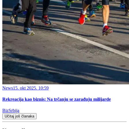
News
15. okt 2025. 10:59
Rekreacija kao biznis: Na trčanju se zarađuju milijarde
BizSrbija
Učitaj još članaka