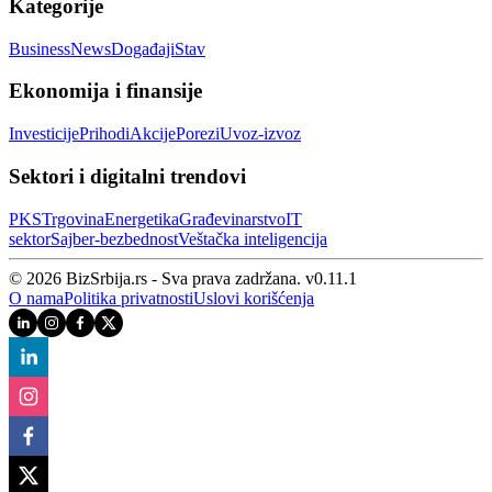
Kategorije
Business
News
Događaji
Stav
Ekonomija i finansije
Investicije
Prihodi
Akcije
Porezi
Uvoz-izvoz
Sektori i digitalni trendovi
PKS
Trgovina
Energetika
Građevinarstvo
IT
sektor
Sajber‑bezbednost
Veštačka inteligencija
© 2026 BizSrbija.rs - Sva prava zadržana.
v
0.11.1
O nama
Politika privatnosti
Uslovi korišćenja