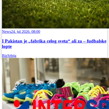
News
24. jul 2026. 08:00
I Pakistan je „fabrika celog sveta“ ali za – fudbalske
lopte
BizSrbija