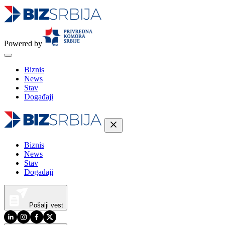
Powered by
Biznis
News
Stav
Događaji
Biznis
News
Stav
Događaji
Pošalji vest