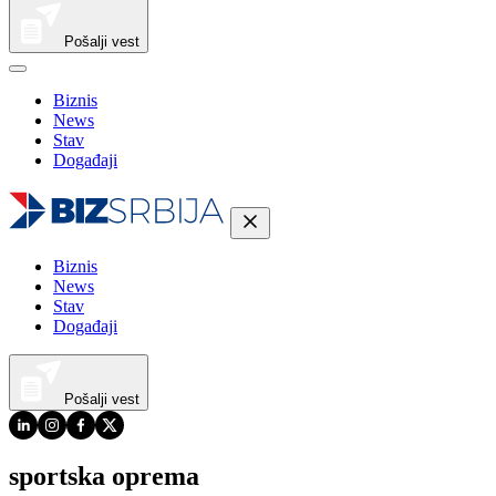
Pošalji vest
Biznis
News
Stav
Događaji
Biznis
News
Stav
Događaji
Pošalji vest
sportska oprema