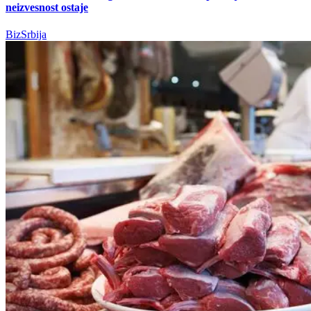
neizvesnost ostaje
BizSrbija