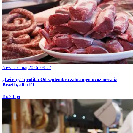
News
25. maj 2026. 09:27
„Lečenje“ profita: Od septembra zabranjen uvoz mesa iz
Brazila, ali u EU
BizSrbija