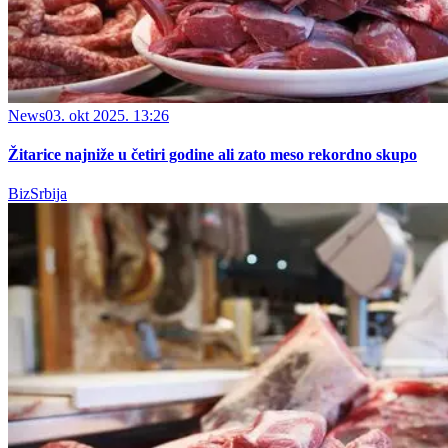
News
03. okt 2025. 13:26
Žitarice najniže u četiri godine ali zato meso rekordno skupo
BizSrbija