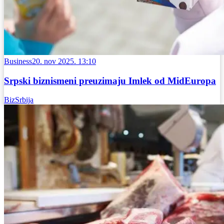
Business
20. nov 2025. 13:10
Srpski biznismeni preuzimaju Imlek od MidEuropa
BizSrbija