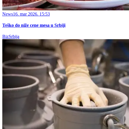
News
16. mar 2026. 15:53
Teško do niže cene mesa u Srbiji
BizSrbija