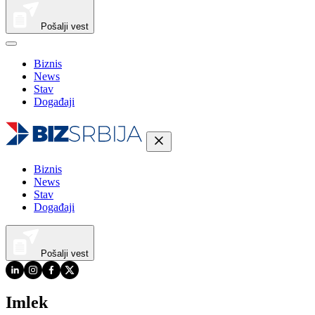
Pošalji vest
Biznis
News
Stav
Događaji
Biznis
News
Stav
Događaji
Pošalji vest
Imlek