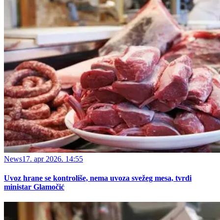
News
17. apr 2026. 14:55
Uvoz hrane se kontroliše, nema uvoza svežeg mesa, tvrdi
ministar Glamočić