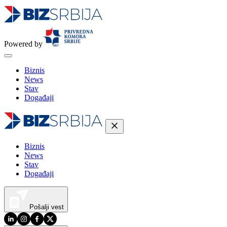
Powered by
Biznis
News
Stav
Događaji
Biznis
News
Stav
Događaji
Pošalji vest