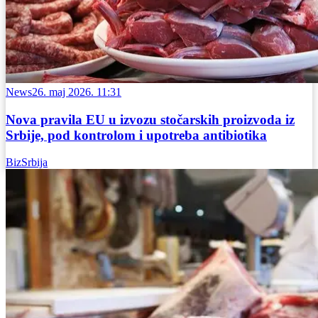
News
26. maj 2026. 11:31
Nova pravila EU u izvozu stočarskih proizvoda iz
Srbije, pod kontrolom i upotreba antibiotika
BizSrbija