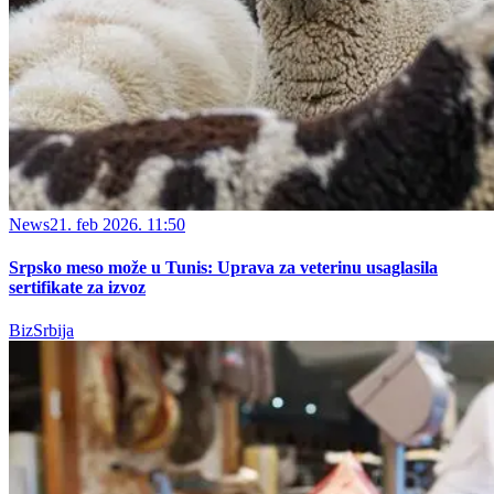
News
21. feb 2026. 11:50
Srpsko meso može u Tunis: Uprava za veterinu usaglasila
sertifikate za izvoz
BizSrbija