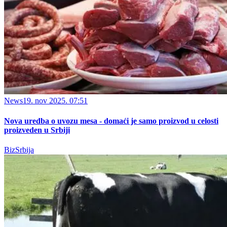
News
19. nov 2025. 07:51
Nova uredba o uvozu mesa - domaći je samo proizvod u celosti
proizveden u Srbiji
BizSrbija