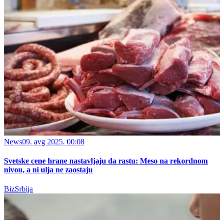
News
09. avg 2025. 00:08
Svetske cene hrane nastavljaju da rastu: Meso na rekordnom
nivou, a ni ulja ne zaostaju
BizSrbija