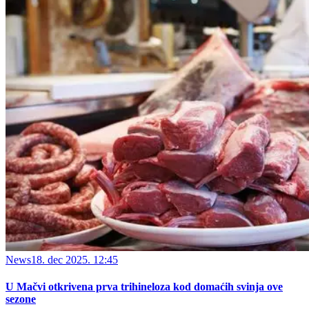
News
18. dec 2025. 12:45
U Mačvi otkrivena prva trihineloza kod domaćih svinja ove
sezone