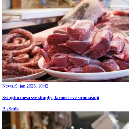
News
19. jan 2026. 10:42
Svinjsko meso sve skuplјe, farmeri sve siromašniji
BizSrbija