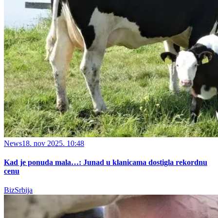
News
18. nov 2025. 10:48
Kad je ponuda mala…: Junad u klanicama dostigla rekordnu
cenu
BizSrbija