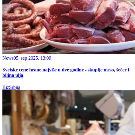
News
05. sep 2025. 13:09
Svetske cene hrane najviše u dve godine - skuplje meso, šećer i
biljna ulja
BizSrbija