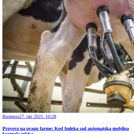
Business
27. okt 2025. 10:28
Provera na pragu farme: Kod Imleka sad automatska mobilna
kontrola mleka