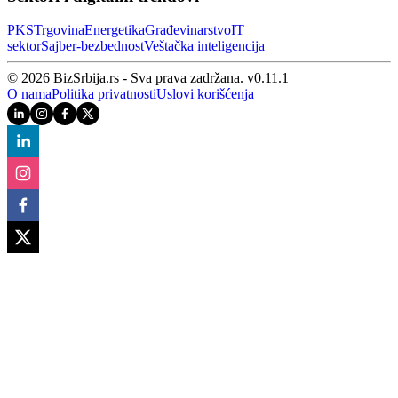
PKS
Trgovina
Energetika
Građevinarstvo
IT
sektor
Sajber‑bezbednost
Veštačka inteligencija
© 2026 BizSrbija.rs - Sva prava zadržana.
v
0.11.1
O nama
Politika privatnosti
Uslovi korišćenja