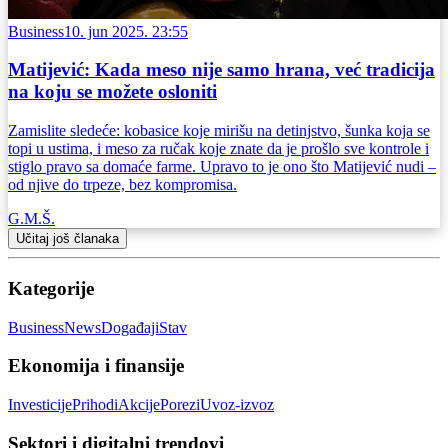
Business
10. jun 2025. 23:55
Matijević: Kada meso nije samo hrana, već tradicija
na koju se možete osloniti
Zamislite sledeće: kobasice koje mirišu na detinjstvo, šunka koja se
topi u ustima, i meso za ručak koje znate da je prošlo sve kontrole i
stiglo pravo sa domaće farme. Upravo to je ono što Matijević nudi –
od njive do trpeze, bez kompromisa.
G.M.Š.
Učitaj još članaka
Kategorije
Business
News
Događaji
Stav
Ekonomija i finansije
Investicije
Prihodi
Akcije
Porezi
Uvoz-izvoz
Sektori i digitalni trendovi