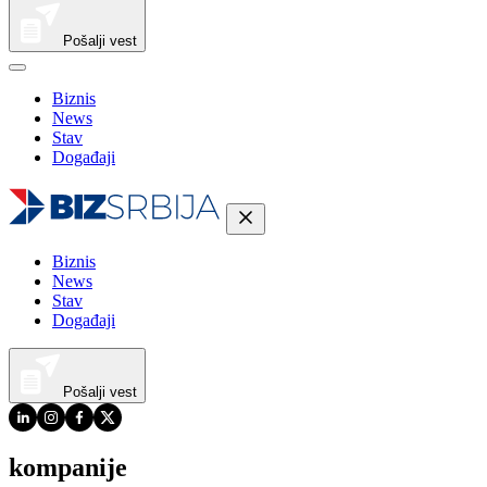
Pošalji vest
Biznis
News
Stav
Događaji
Biznis
News
Stav
Događaji
Pošalji vest
kompanije