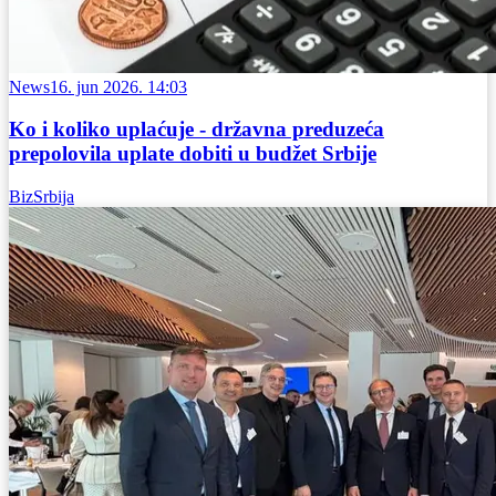
News
16. jun 2026. 14:03
Ko i koliko uplaćuje - državna preduzeća
prepolovila uplate dobiti u budžet Srbije
BizSrbija