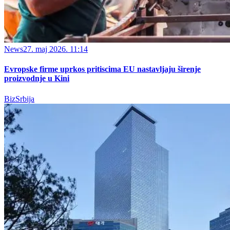
News
27. maj 2026. 11:14
Evropske firme uprkos pritiscima EU nastavljaju širenje
proizvodnje u Kini
BizSrbija