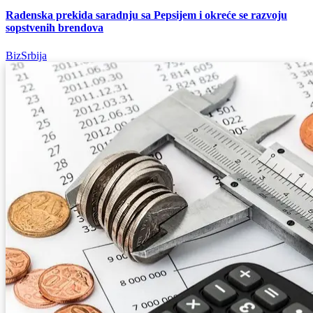
Radenska prekida saradnju sa Pepsijem i okreće se razvoju
sopstvenih brendova
BizSrbija