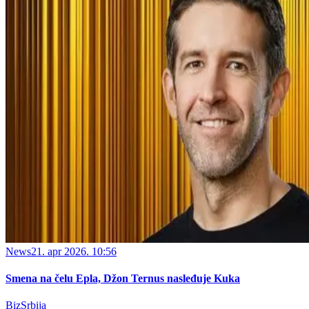
News
21. apr 2026. 10:56
Smena na čelu Epla, Džon Ternus nasleđuje Kuka
BizSrbija