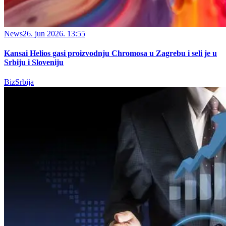
News
26. jun 2026. 13:55
Kansai Helios gasi proizvodnju Chromosa u Zagrebu i seli je u
Srbiju i Sloveniju
BizSrbija