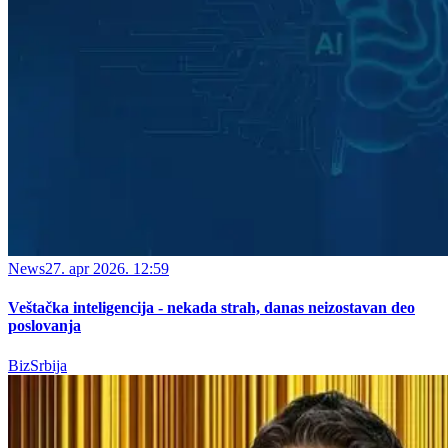
News
27. apr 2026. 12:59
Veštačka inteligencija - nekada strah, danas neizostavan deo
poslovanja
BizSrbija