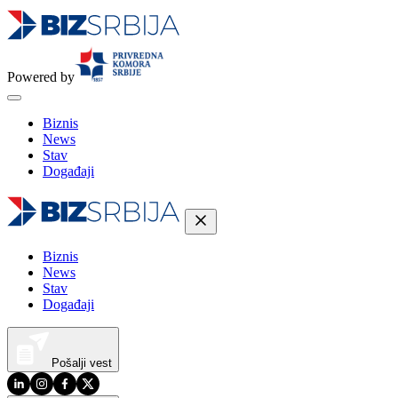
Powered by
Biznis
News
Stav
Događaji
Biznis
News
Stav
Događaji
Pošalji vest