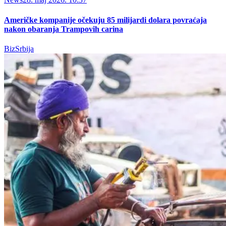
Američke kompanije očekuju 85 milijardi dolara povraćaja
nakon obaranja Trampovih carina
BizSrbija