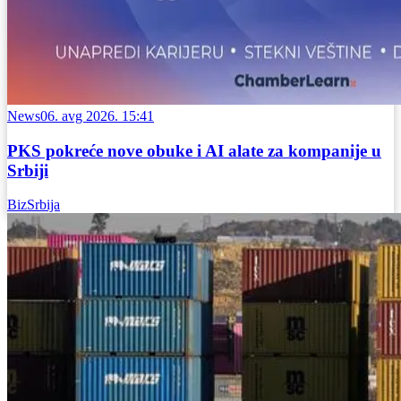
News
06. avg 2026. 15:41
PKS pokreće nove obuke i AI alate za kompanije u
Srbiji
BizSrbija