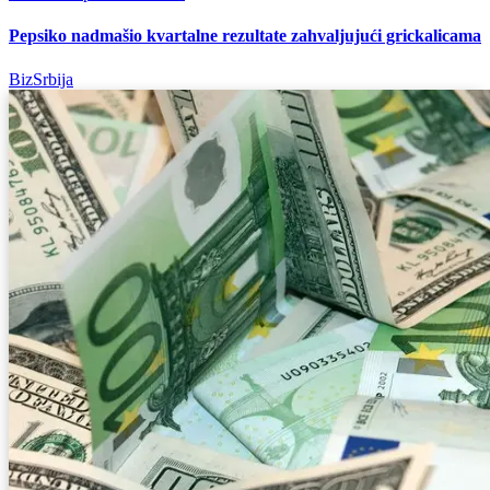
Pepsiko nadmašio kvartalne rezultate zahvaljujući grickalicama
BizSrbija