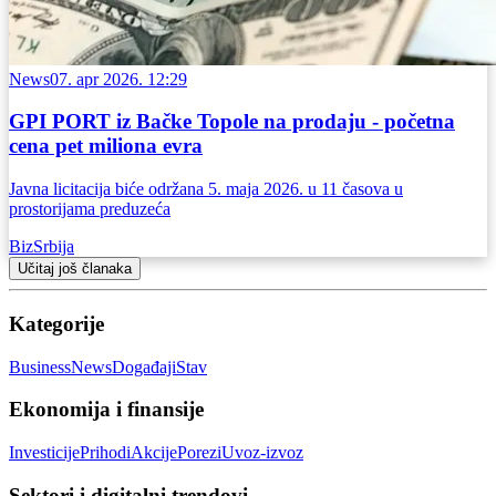
News
07. apr 2026. 12:29
GPI PORT iz Bačke Topole na prodaju - početna
cena pet miliona evra
Javna licitacija biće održana 5. maja 2026. u 11 časova u
prostorijama preduzeća
BizSrbija
Učitaj još članaka
Kategorije
Business
News
Događaji
Stav
Ekonomija i finansije
Investicije
Prihodi
Akcije
Porezi
Uvoz-izvoz
Sektori i digitalni trendovi