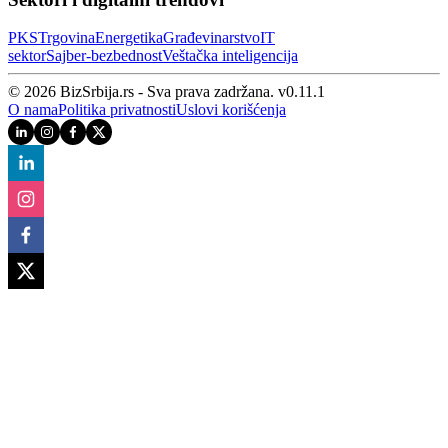
PKS
Trgovina
Energetika
Građevinarstvo
IT
sektor
Sajber‑bezbednost
Veštačka inteligencija
© 2026 BizSrbija.rs - Sva prava zadržana.
v
0.11.1
O nama
Politika privatnosti
Uslovi korišćenja