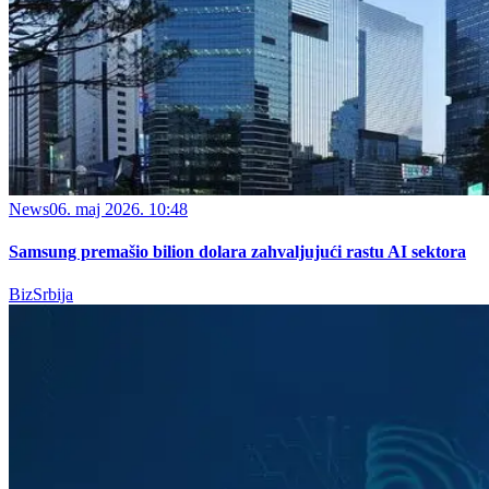
News
06. maj 2026. 10:48
Samsung premašio bilion dolara zahvaljujući rastu AI sektora
BizSrbija