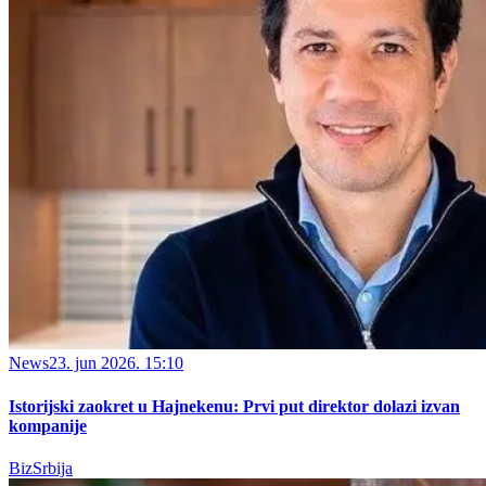
News
23. jun 2026. 15:10
Istorijski zaokret u Hajnekenu: Prvi put direktor dolazi izvan
kompanije
BizSrbija