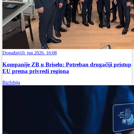
Događaji
10. jun 2026. 16:08
Kompanije ZB u Briselu: Potreban drugačiji pristup
EU prema privredi regiona
BizSrbija