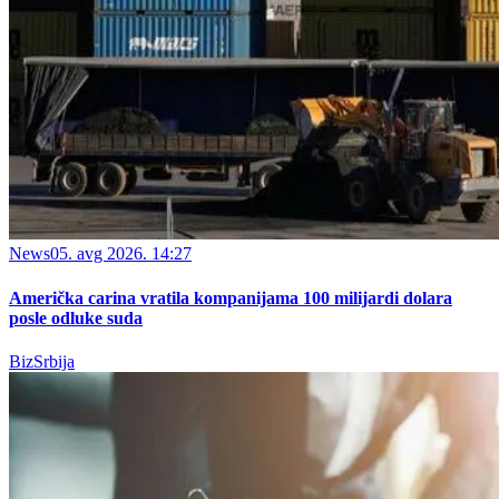
News
05. avg 2026. 14:27
Američka carina vratila kompanijama 100 milijardi dolara
posle odluke suda
BizSrbija