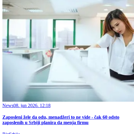
News
08. jun 2026. 12:18
Zaposleni žele da odu, menadžeri to ne vide - čak 60 odsto
zaposlenih u Srbiji planira da menja firmu