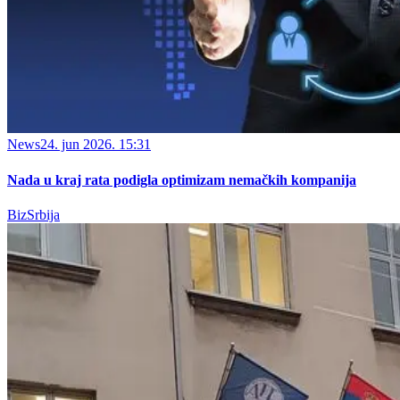
News
24. jun 2026. 15:31
Nada u kraj rata podigla optimizam nemačkih kompanija
BizSrbija