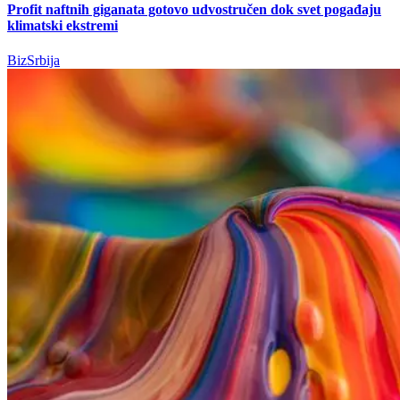
Profit naftnih giganata gotovo udvostručen dok svet pogađaju
klimatski ekstremi
BizSrbija