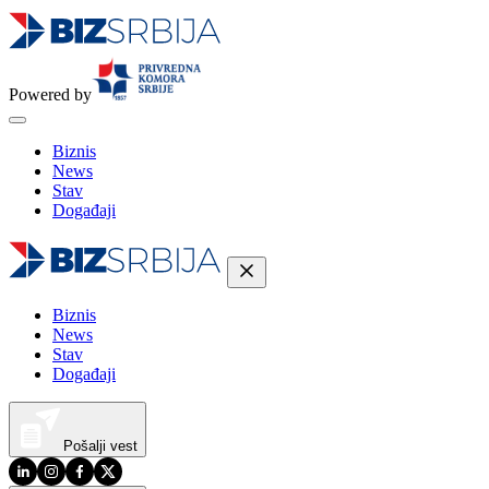
Powered by
Biznis
News
Stav
Događaji
Biznis
News
Stav
Događaji
Pošalji vest