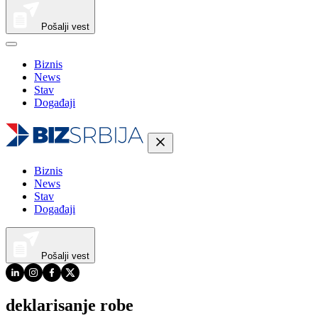
Pošalji vest
Biznis
News
Stav
Događaji
Biznis
News
Stav
Događaji
Pošalji vest
deklarisanje robe