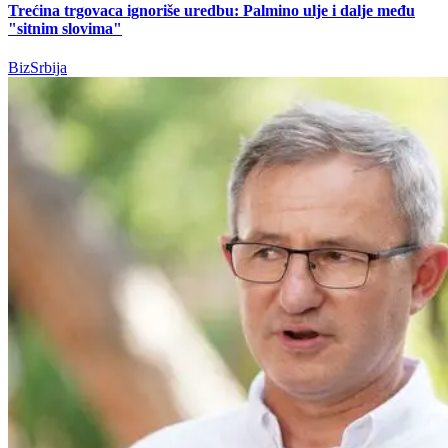
Trećina trgovaca ignoriše uredbu: Palmino ulje i dalje među
"sitnim slovima"
BizSrbija