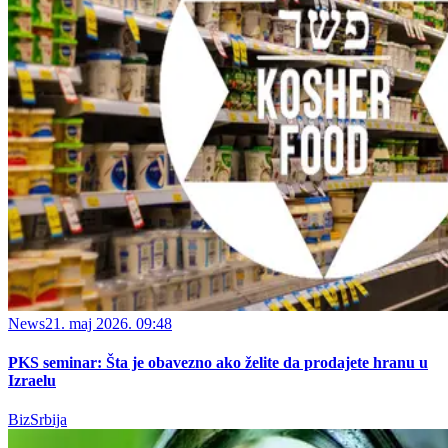
News
21. maj 2026. 09:48
PKS seminar: Šta je obavezno ako želite da prodajete hranu u
Izraelu
BizSrbija