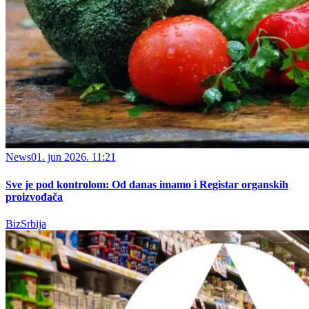
News
01. jun 2026. 11:21
Sve je pod kontrolom: Od danas imamo i Registar organskih
proizvođača
BizSrbija