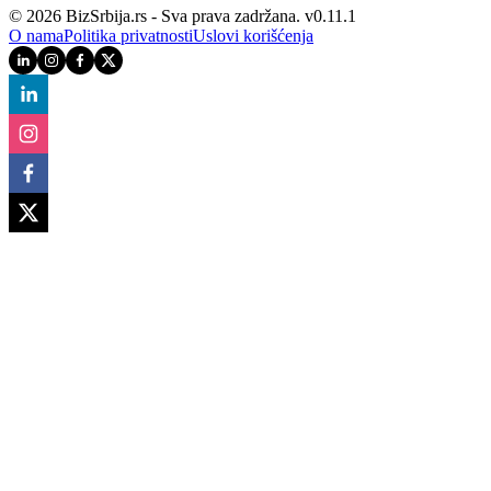
© 2026 BizSrbija.rs - Sva prava zadržana.
v
0.11.1
O nama
Politika privatnosti
Uslovi korišćenja