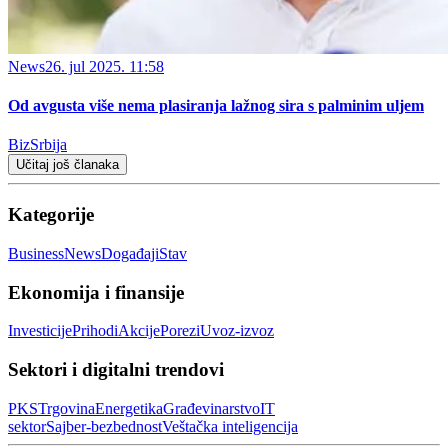
News
26. jul 2025. 11:58
Od avgusta više nema plasiranja lažnog sira s palminim uljem
BizSrbija
Učitaj još članaka
Kategorije
Business
News
Događaji
Stav
Ekonomija i finansije
Investicije
Prihodi
Akcije
Porezi
Uvoz-izvoz
Sektori i digitalni trendovi
PKS
Trgovina
Energetika
Građevinarstvo
IT
sektor
Sajber‑bezbednost
Veštačka inteligencija