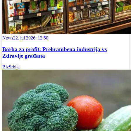
News
22. jul 2026. 12:50
Borba za profit: Prehrambena industrija vs
Zdravlje građana
BizSrbija