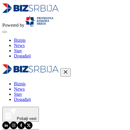
Powered by
Biznis
News
Stav
Događaji
Biznis
News
Stav
Događaji
Pošalji vest