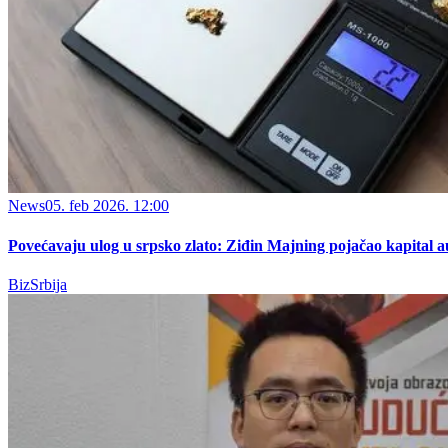
News
05. feb 2026. 12:00
Povećavaju ulog u srpsko zlato: Ziđin Majning pojačao kapital au
BizSrbija