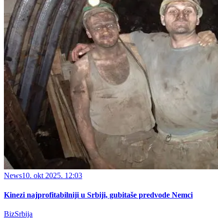
News
10. okt 2025. 12:03
Kinezi najprofitabilniji u Srbiji, gubitaše predvode Nemci
BizSrbija