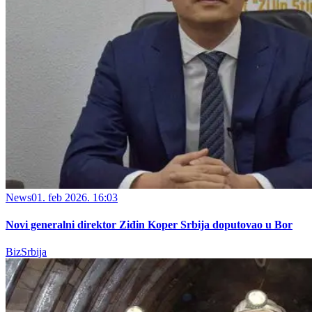
News
01. feb 2026. 16:03
Novi generalni direktor Ziđin Koper Srbija doputovao u Bor
BizSrbija