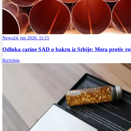
News
24. jun 2026. 11:15
Odluka carine SAD o bakru iz Srbije: Mera protiv ro
BizSrbija