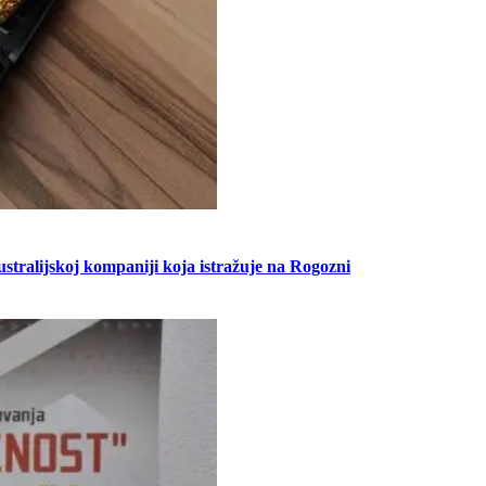
stralijskoj kompaniji koja istražuje na Rogozni