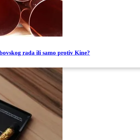
bovskog rada ili samo protiv Kine?