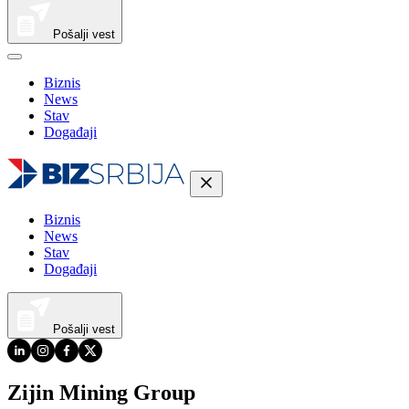
Pošalji vest
Biznis
News
Stav
Događaji
Biznis
News
Stav
Događaji
Pošalji vest
Zijin Mining Group