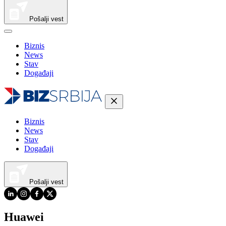
Pošalji vest
Biznis
News
Stav
Događaji
Biznis
News
Stav
Događaji
Pošalji vest
Huawei