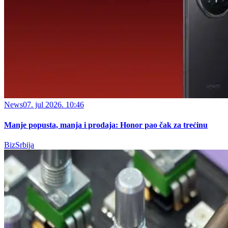
News
07. jul 2026. 10:46
Manje popusta, manja i prodaja: Honor pao čak za trećinu
BizSrbija