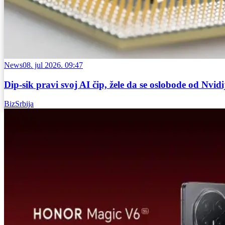
News
08. jul 2026. 09:47
Dip-sik pravi svoj AI čip, žele da se oslobode od Nvid
BizSrbija