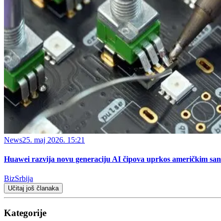
News
25. maj 2026. 15:21
Huawei razvija novu generaciju AI čipova uprkos američkim sa
BizSrbija
Učitaj još članaka
Kategorije