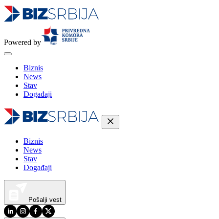
Powered by
Biznis
News
Stav
Događaji
Biznis
News
Stav
Događaji
Pošalji vest