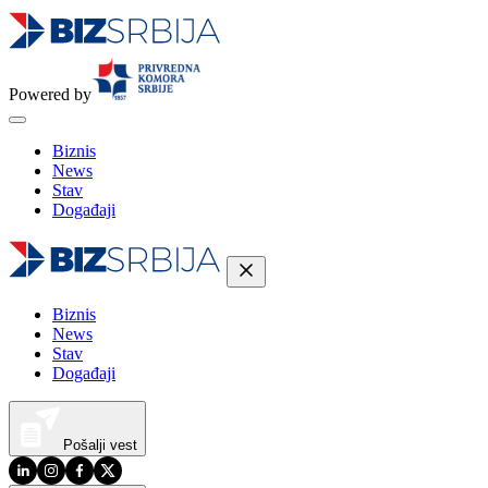
Powered by
Biznis
News
Stav
Događaji
Biznis
News
Stav
Događaji
Pošalji vest