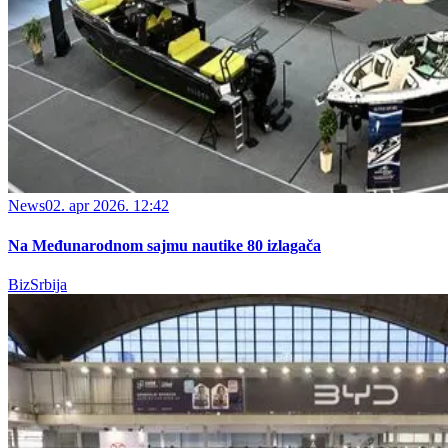
News
02. apr 2026. 12:42
Na Međunarodnom sajmu nautike 80 izlagača
BizSrbija