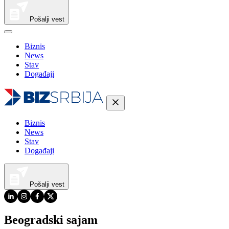
Pošalji vest
Biznis
News
Stav
Događaji
Biznis
News
Stav
Događaji
Pošalji vest
Beogradski sajam