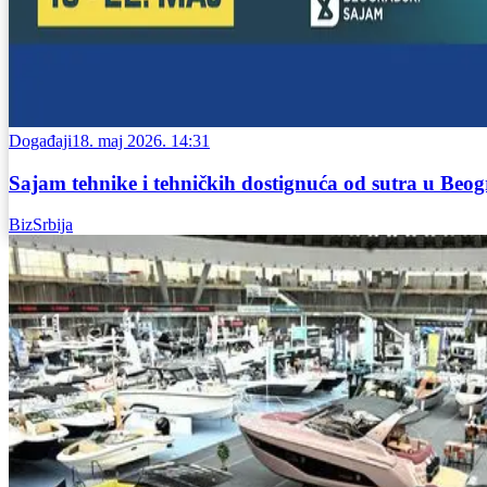
Događaji
18. maj 2026. 14:31
Sajam tehnike i tehničkih dostignuća od sutra u Beo
BizSrbija