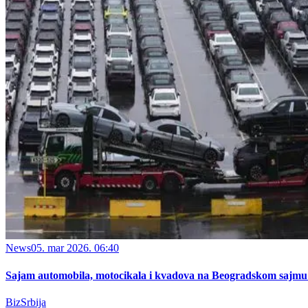
News
05. mar 2026. 06:40
Sajam automobila, motocikala i kvadova na Beogradskom sajmu 
BizSrbija