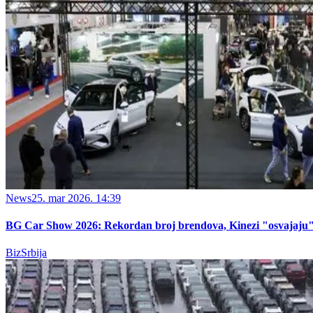
News
25. mar 2026. 14:39
BG Car Show 2026: Rekordan broj brendova, Kinezi "osvajaju" 
BizSrbija