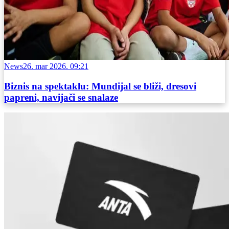
News
26. mar 2026. 09:21
Biznis na spektaklu: Mundijal se bliži, dresovi
papreni, navijači se snalaze