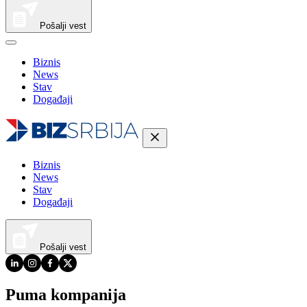
Pošalji vest
Biznis
News
Stav
Događaji
Biznis
News
Stav
Događaji
Pošalji vest
Puma kompanija