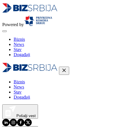
Powered by
Biznis
News
Stav
Događaji
Biznis
News
Stav
Događaji
Pošalji vest