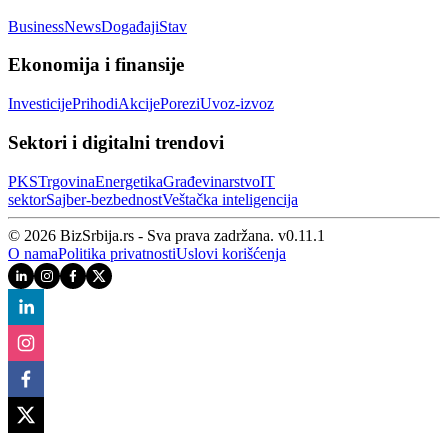
Business
News
Događaji
Stav
Ekonomija i finansije
Investicije
Prihodi
Akcije
Porezi
Uvoz-izvoz
Sektori i digitalni trendovi
PKS
Trgovina
Energetika
Građevinarstvo
IT
sektor
Sajber‑bezbednost
Veštačka inteligencija
© 2026 BizSrbija.rs - Sva prava zadržana.
v
0.11.1
O nama
Politika privatnosti
Uslovi korišćenja