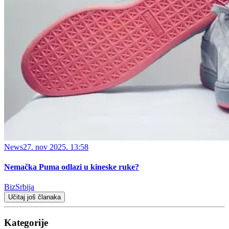
News
27. nov 2025. 13:58
Nemačka Puma odlazi u kineske ruke?
BizSrbija
Učitaj još članaka
Kategorije