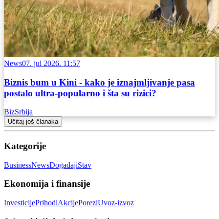
News
07. jul 2026. 11:57
Biznis bum u Kini - kako je iznajmljivanje pasa
postalo ultra-popularno i šta su rizici?
BizSrbija
Učitaj još članaka
Kategorije
Business
News
Događaji
Stav
Ekonomija i finansije
Investicije
Prihodi
Akcije
Porezi
Uvoz-izvoz