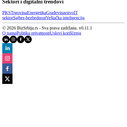
Sektori i digitalni trendovi
PKS
Trgovina
Energetika
Građevinarstvo
IT
sektor
Sajber‑bezbednost
Veštačka inteligencija
© 2026 BizSrbija.rs - Sva prava zadržana.
v
0.11.1
O nama
Politika privatnosti
Uslovi korišćenja