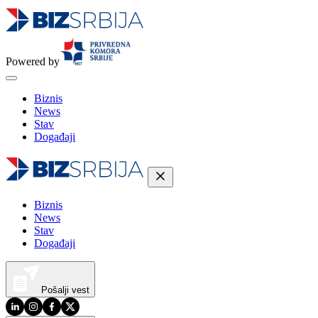
Powered by
Biznis
News
Stav
Događaji
Biznis
News
Stav
Događaji
Pošalji vest