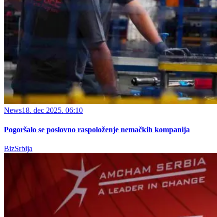
News
18. dec 2025. 06:10
Pogoršalo se poslovno raspoloženje nemačkih kompanija
BizSrbija