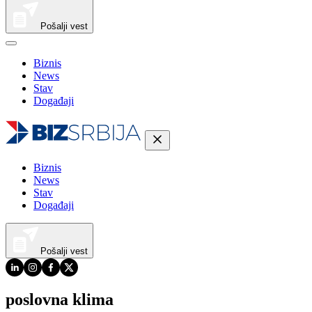
Pošalji vest
Biznis
News
Stav
Događaji
Biznis
News
Stav
Događaji
Pošalji vest
poslovna klima