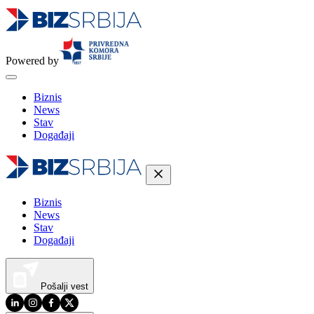
Powered by
Biznis
News
Stav
Događaji
Biznis
News
Stav
Događaji
Pošalji vest