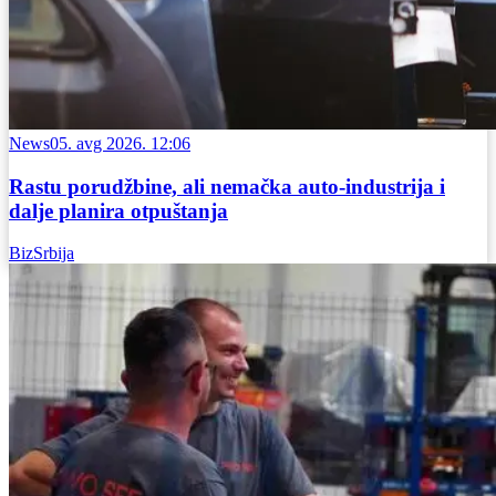
News
05. avg 2026. 12:06
Rastu porudžbine, ali nemačka auto-industrija i
dalje planira otpuštanja
BizSrbija