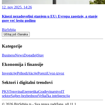
12. nov 2025. 14:26
Kinezi nezadovoljni stanjem u EU: Evropa zaostaje, a stanje
gore već šestu godinu
BizSrbija
Učitaj još članaka
Kategorije
Business
News
Događaji
Stav
Ekonomija i finansije
Investicije
Prihodi
Akcije
Porezi
Uvoz-izvoz
Sektori i digitalni trendovi
PKS
Trgovina
Energetika
Građevinarstvo
IT
sektor
Sajber‑bezbednost
Veštačka inteligencija
© 2026 BizSrbija.rs - Sva prava zadržana.
v
0.11.1