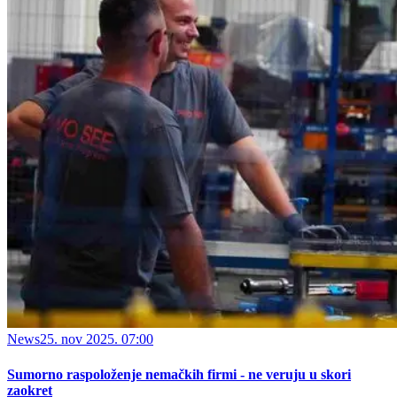
News
25. nov 2025. 07:00
Sumorno raspoloženje nemačkih firmi - ne veruju u skori
zaokret