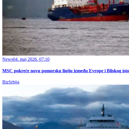
News
04. maj 2026. 07:10
MSC pokreće novu pomorsku liniju između Evrope i Bliskog ist
BizSrbija