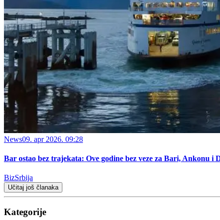
News
09. apr 2026. 09:28
Bar ostao bez trajekata: Ove godine bez veze za Bari, Ankonu i 
BizSrbija
Učitaj još članaka
Kategorije