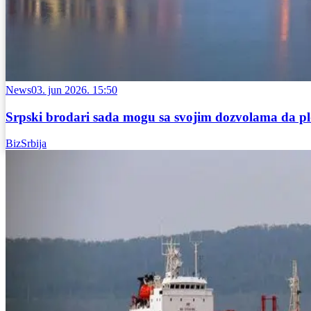
News
03. jun 2026. 15:50
Srpski brodari sada mogu sa svojim dozvolama da p
BizSrbija