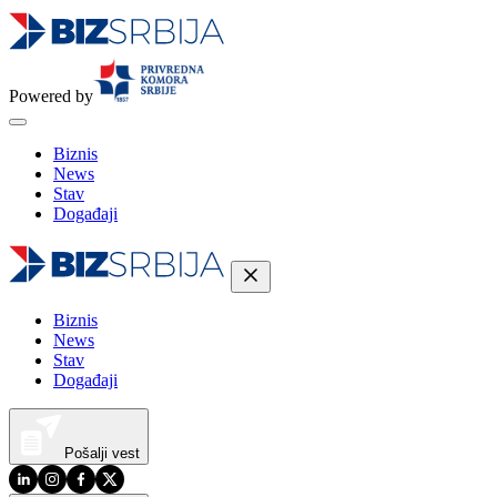
Powered by
Biznis
News
Stav
Događaji
Biznis
News
Stav
Događaji
Pošalji vest