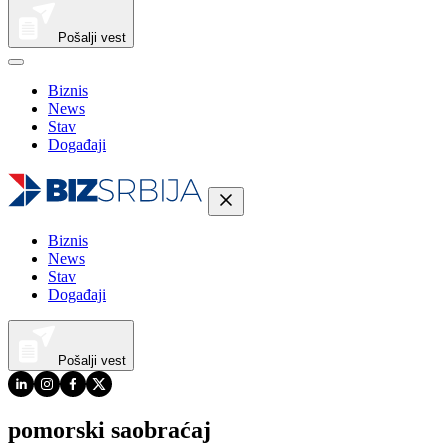
Pošalji vest
Biznis
News
Stav
Događaji
Biznis
News
Stav
Događaji
Pošalji vest
pomorski saobraćaj