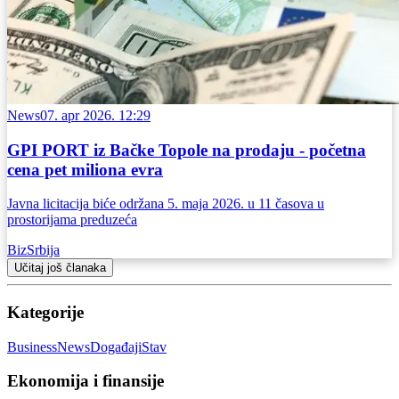
News
07. apr 2026. 12:29
GPI PORT iz Bačke Topole na prodaju - početna
cena pet miliona evra
Javna licitacija biće održana 5. maja 2026. u 11 časova u
prostorijama preduzeća
BizSrbija
Učitaj još članaka
Kategorije
Business
News
Događaji
Stav
Ekonomija i finansije