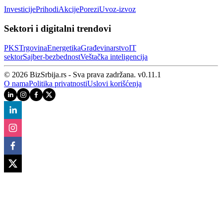
Investicije
Prihodi
Akcije
Porezi
Uvoz-izvoz
Sektori i digitalni trendovi
PKS
Trgovina
Energetika
Građevinarstvo
IT
sektor
Sajber‑bezbednost
Veštačka inteligencija
© 2026 BizSrbija.rs - Sva prava zadržana.
v
0.11.1
O nama
Politika privatnosti
Uslovi korišćenja