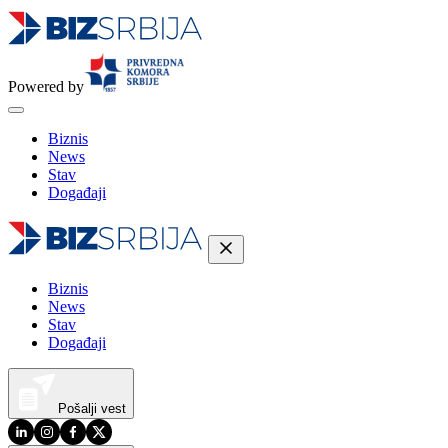
Powered by
Biznis
News
Stav
Događaji
Biznis
News
Stav
Događaji
Pošalji vest