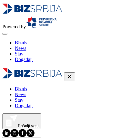
Powered by
Biznis
News
Stav
Događaji
Biznis
News
Stav
Događaji
Pošalji vest