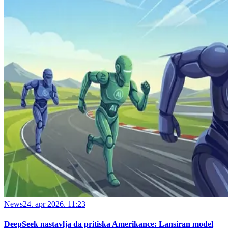
News
24. apr 2026. 11:23
DeepSeek nastavlja da pritiska Amerikance: Lansiran model