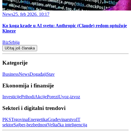
News
25. feb 2026. 10:17
Ko koga krade u AI svetu: Anthropic (Claude) redom optužuje
Kineze
BizSrbija
Učitaj još članaka
Kategorije
Business
News
Događaji
Stav
Ekonomija i finansije
Investicije
Prihodi
Akcije
Porezi
Uvoz-izvoz
Sektori i digitalni trendovi
PKS
Trgovina
Energetika
Građevinarstvo
IT
sektor
Sajber‑bezbednost
Veštačka inteligencija