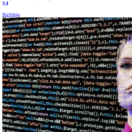
V4
BizSrbija