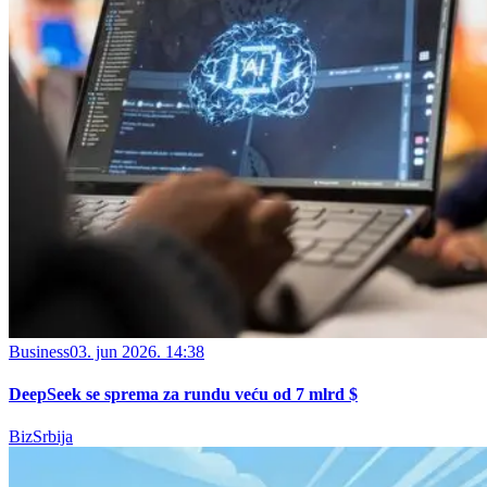
Business
03. jun 2026. 14:38
DeepSeek se sprema za rundu veću od 7 mlrd $
BizSrbija