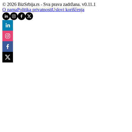
© 2026 BizSrbija.rs - Sva prava zadržana.
v
0.11.1
O nama
Politika privatnosti
Uslovi korišćenja