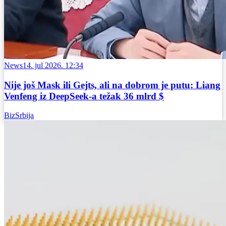
News
14. jul 2026. 12:34
Nije još Mask ili Gejts, ali na dobrom je putu: Liang
Venfeng iz DeepSeek-a težak 36 mlrd $
BizSrbija