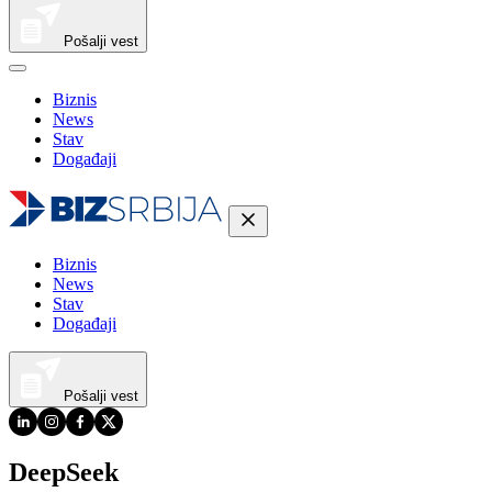
Pošalji vest
Biznis
News
Stav
Događaji
Biznis
News
Stav
Događaji
Pošalji vest
DeepSeek