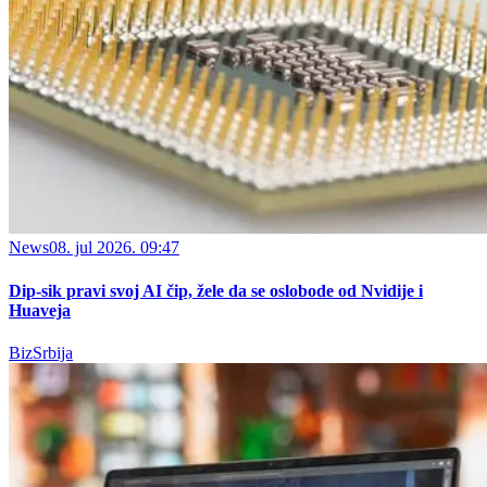
News
08. jul 2026. 09:47
Dip-sik pravi svoj AI čip, žele da se oslobode od Nvidije i
Huaveja
BizSrbija